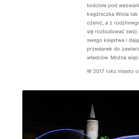
kościoła pod wezwanie
księżniczka Wiola tak
ożenić, a z rodzinneg
się rozbudować swój 
swego księstwa i dają
przesłanek do zawier
władców. Można więc p
W 2017 roku miasto o