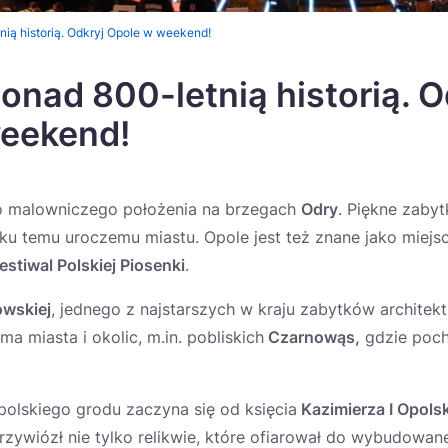
nią historią. Odkryj Opole w weekend!
onad 800-letnią historią. O
weekend!
o malowniczego położenia na brzegach
Odry
. Piękne zabyt
sku temu uroczemu miastu. Opole jest też znane jako miejs
estiwal Polskiej Piosenki
.
owskiej
, jednego z najstarszych w kraju zabytków architek
a miasta i okolic, m.in. pobliskich
Czarnowąs,
gdzie poch
olskiego grodu zaczyna się od księcia
Kazimierza I Opols
zywiózł nie tylko relikwie, które ofiarował do wybudowa