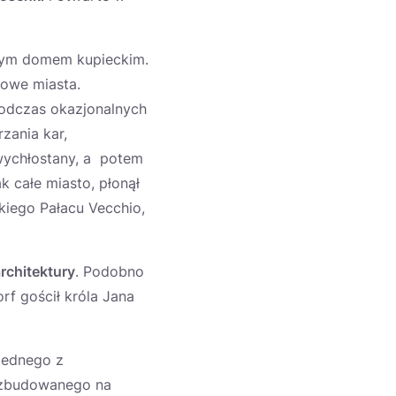
nym domem kupieckim.
owe miasta.
 podczas okazjonalnych
zania kar,
wychłostany, a potem
k całe miasto, płonął
kiego Pałacu Vecchio,
rchitektury
. Podobno
rf gościł króla Jana
jednego z
y zbudowanego na