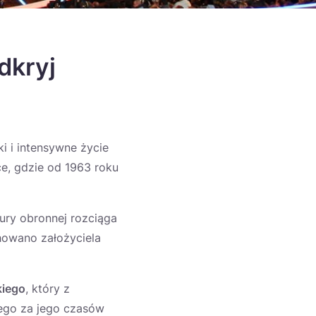
dkryj
ki i intensywne życie
ce, gdzie od 1963 roku
tury obronnej rozciąga
owano założyciela
kiego
, który z
nego za jego czasów