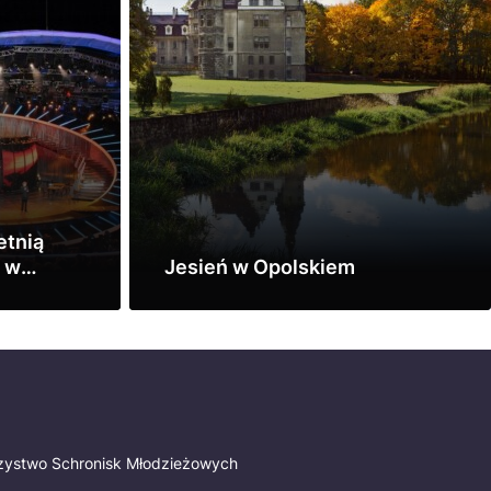
etnią
e w
Jesień w Opolskiem
Zobacz
rzystwo Schronisk Młodzieżowych