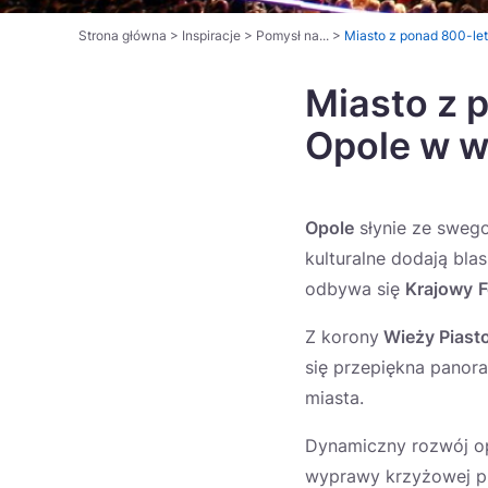
Strona główna
>
Inspiracje
>
Pomysł na...
>
Miasto z ponad 800-let
Miasto z p
Opole w 
Opole
słynie ze sweg
kulturalne dodają bla
odbywa się
Krajowy
F
Z korony
Wieży Piast
się przepiękna panoram
miasta.
Dynamiczny rozwój op
wyprawy krzyżowej pr