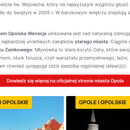
eście św. Wojciecha, który na najwyższym wzgórzu głosić 
fiły do świątyni w 2005 r. W barokowym wnętrzu znajdują s
em Opolska Wenecja
ulokowana jest nad naturalną odnog
z najbardziej urokliwych zakątków
starego miasta
. Ciągnie
stu Zamkowego
. Młynówka to stare koryto Odry, które sw
ynom, obok folusza, czyli warsztatu przemysłowego, łaźni,
am również synagoga (dziś siedziba regionalnej telewizji).
Dowiedz się więcej na oficjalnej stronie miasta Opola
I OPOLSKIE
OPOLE I OPOLSKIE