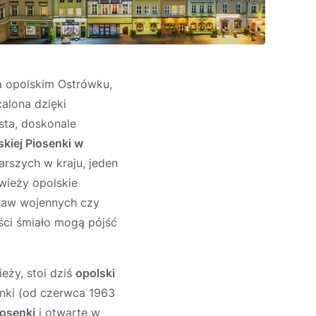
na opolskim Ostrówku,
calona dzięki
ista, doskonale
kiej Piosenki w
arszych w kraju, jeden
wieży opolskie
praw wojennych czy
ści śmiało mogą pójść
eży, stoi dziś
opolski
senki (od czerwca 1963
iosenki
i otwarte w