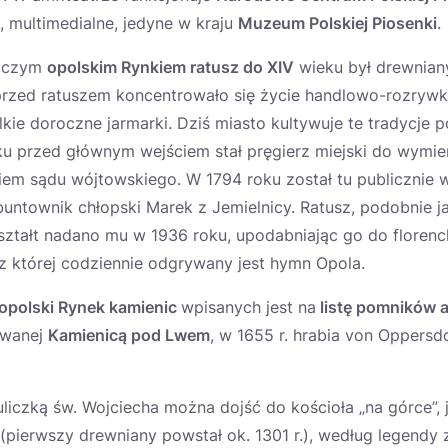
 multimedialne, jedyne w kraju
Muzeum Polskiej Piosenki
.
niczym
opolskim Rynkiem ratusz do XIV
wieku był drewnia
rzed ratuszem koncentrowało się życie handlowo-rozrywk
kie doroczne jarmarki. Dziś miasto kultywuje te tradycje
ku przed głównym wejściem stał pręgierz miejski do wymier
em sądu wójtowskiego. W 1794 roku został tu publicznie 
ntownik chłopski Marek z Jemielnicy. Ratusz, podobnie ja
kształt nadano mu w 1936 roku, upodabniając go do florenc
z której codziennie odgrywany jest hymn Opola.
opolski Rynek kamienic
wpisanych jest na
listę pomników a
 zwanej
Kamienicą pod Lwem
, w 1655 r. hrabia von Oppersdo
iczką św. Wojciecha można dojść do kościoła „na górce”, 
 (pierwszy drewniany powstał ok. 1301 r.), według legend