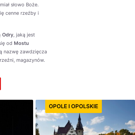
miał słowo Boże.
ię cenne rzeźby i
ą
Odry
, jaką jest
 się od
Mostu
oją nazwę zawdzięcza
 rzeźni, magazynów.
OPOLE I OPOLSKIE