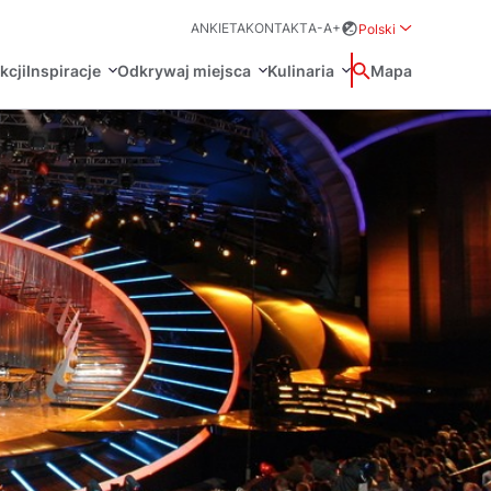
ANKIETA
KONTAKT
A-
A+
Polski
Rozwiń menu wybo
kcji
Inspiracje
Odkrywaj miejsca
Kulinaria
Wyszukaj
Mapa
中国
Zamkn
Français
日本語
O
Certyfikaty POT
Restauracje Michelin
Svenska
Marki Turystyczne