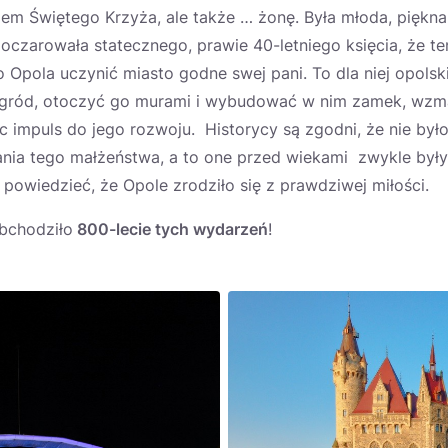
m Świętego Krzyża, ale także … żonę. Była młoda, piękna i
 oczarowała statecznego, prawie 40-letniego księcia, że ten
o Opola uczynić miasto godne swej pani. To dla niej opol
gród, otoczyć go murami i wybudować w nim zamek, wzmac
c impuls do jego rozwoju. Historycy są zgodni, że nie był
ania tego małżeństwa, a to one przed wiekami zwykle by
owiedzieć, że Opole zrodziło się z prawdziwej miłości.
bchodziło
800-lecie tych wydarzeń
!