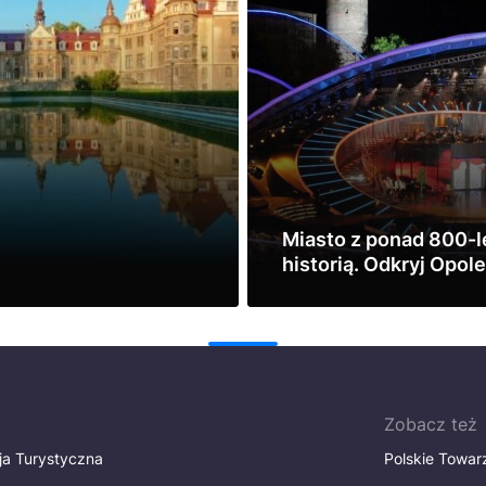
Miasto z ponad 800-l
historią. Odkryj Opol
weekend!
Zobacz
1
Zobacz też
ja Turystyczna
Polskie Towa