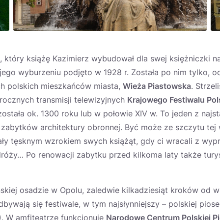
, który książę Kazimierz wybudował dla swej księżniczki 
 jego wyburzeniu podjęto w 1928 r. Została po nim tylko, o
h polskich mieszkańców miasta,
Wieża Piastowska
. Strzel
ocznych transmisji telewizyjnych
Krajowego Festiwalu Pols
stała ok. 1300 roku lub w połowie XIV w. To jeden z najst
 zabytków architektury obronnej. Być może ze szczytu tej 
ały tęsknym wzrokiem swych książąt, gdy ci wracali z wy
óży… Po renowacji zabytku przed kilkoma laty także tury
ńskiej osadzie w Opolu, zaledwie kilkadziesiąt kroków od wi
dbywają się festiwale, w tym najsłynniejszy – polskiej pio
0). W amfiteatrze funkcjonuje
Narodowe Centrum Polskiej P