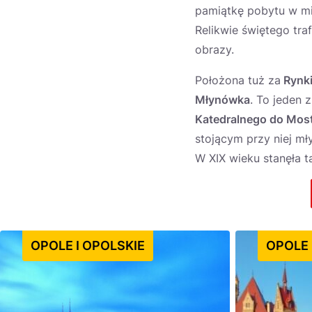
pamiątkę pobytu w mi
Relikwie świętego tra
obrazy.
Położona tuż za
Rynki
Młynówka
. To jeden 
Katedralnego do Mo
stojącym przy niej mł
W XIX wieku stanęła t
OPOLE I OPOLSKIE
OPOLE 