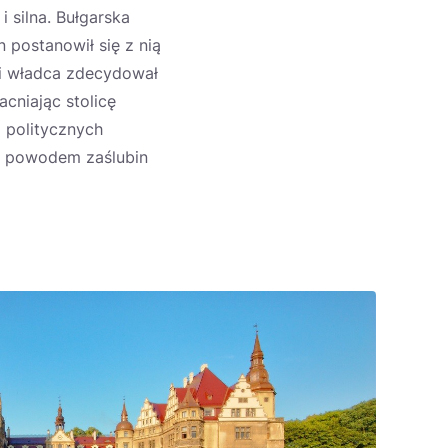
 silna. Bułgarska
 postanowił się z nią
ski władca zdecydował
niając stolicę
o politycznych
ły powodem zaślubin