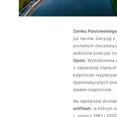
Zamku Piastowskiego
już nie ma. Decyzję o
protestom ówczesnyc
widoczna podczas cor
Opolu
. Wybudowana zo
z najbardziej znanych
księżniczki wypatryw
dyplomatycznych podr
śladem księżniczek.
Na najstarszej słowia
amfiteatr
, w którym o
r., oprócz 1982 i 201