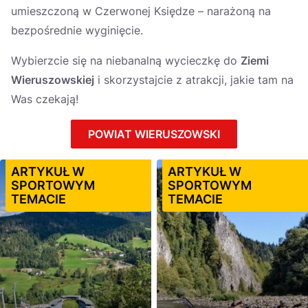
umieszczoną w Czerwonej Księdze – narażoną na
bezpośrednie wyginięcie.
Wybierzcie się na niebanalną wycieczkę do
Ziemi
Wieruszowskiej
i skorzystajcie z atrakcji, jakie tam na
Was czekają!
POWIAT WIERUSZOWSKI
ARTYKUŁ W
ARTYKUŁ W
SPORTOWYM
SPORTOWYM
TEMACIE
TEMACIE