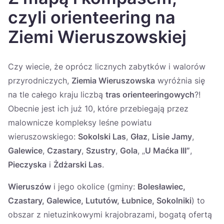
Україна
czyli orienteering na
Zamknij
Ziemi Wieruszowskiej
Czy wiecie, że oprócz licznych zabytków i walorów
przyrodniczych,
Ziemia Wieruszowska
wyróżnia się
na tle całego kraju liczbą
tras orienteeringowych
?!
Obecnie jest ich już 10, które przebiegają przez
malownicze kompleksy leśne powiatu
wieruszowskiego:
Sokolski Las
,
Głaz
,
Lisie Jamy
,
Galewice
,
Czastary
,
Szustry
,
Gola
, „
U Maćka III”
,
Pieczyska
i
Żdżarski Las
.
Wieruszów
i jego okolice (gminy:
Bolesławiec,
Czastary, Galewice, Lututów, Łubnice, Sokolniki
) to
obszar z nietuzinkowymi krajobrazami, bogatą ofertą