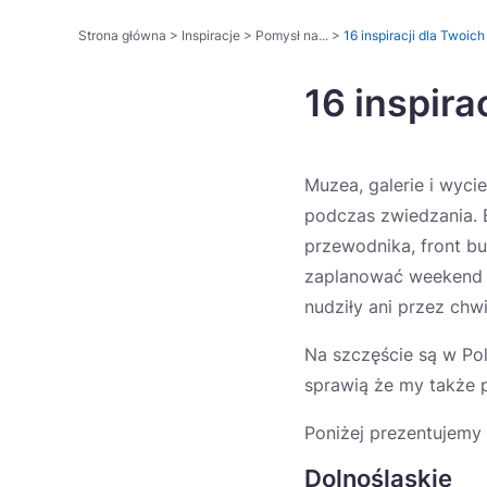
Strona główna
>
Inspiracje
>
Pomysł na...
>
16 inspiracji dla Twoi
16 inspir
Muzea, galerie i wyci
podczas zwiedzania. 
przewodnika, front bu
zaplanować weekend sp
nudziły ani przez chwi
Na szczęście są w Po
sprawią że my także p
Poniżej prezentujemy
Dolnośląskie