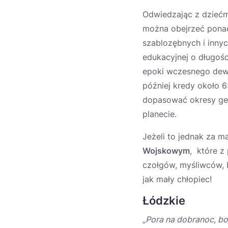
Odwiedzając z dziećm
można obejrzeć pona
szablozębnych i innyc
edukacyjnej o długośc
epoki wczesnego dewo
później kredy około 6
dopasować okresy geol
planecie.
Jeżeli to jednak za 
Wojskowym
, które z
czołgów, myśliwców, 
jak mały chłopiec!
Łódzkie
„Pora na dobranoc, bo j