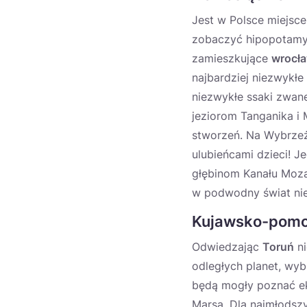
Jest w Polsce miejsce
zobaczyć hipopotamy, 
zamieszkujące
wrocła
najbardziej niezwykł
niezwykłe ssaki zwan
jeziorom Tanganika i 
stworzeń. Na Wybrzeż
ulubieńcami dzieci! 
głębinom Kanału Moza
w podwodny świat nie
Kujawsko-pomo
Odwiedzając
Toruń
ni
odległych planet, wy
będą mogły poznać ek
Marsa. Dla najmłodsz