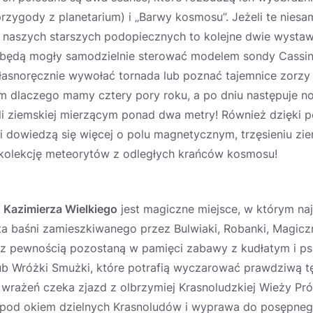
przygody z planetarium) i „Barwy kosmosu”. Jeżeli te niesa
 naszych starszych podopiecznych to kolejne dwie wystaw
i będą mogły samodzielnie sterować modelem sondy Cassin
łasnoręcznie wywołać tornada lub poznać tajemnice zorzy 
m dlaczego mamy cztery pory roku, a po dniu następuje no
 ziemskiej mierzącym ponad dwa metry! Również dzięki 
 dowiedzą się więcej o polu magnetycznym, trzęsieniu zie
ą kolekcję meteorytów z odległych krańców kosmosu!
o
Kazimierza Wielkiego
jest magiczne miejsce, w którym na
ta baśni zamieszkiwanego przez Bulwiaki, Robanki, Magicz
 z pewnością pozostaną w pamięci zabawy z kudłatym i p
lub Wróżki Smużki, które potrafią wyczarować prawdziwą t
wrażeń czeka zjazd z olbrzymiej Krasnoludzkiej Wieży Pró
 pod okiem dzielnych Krasnoludów i wyprawa do posępneg