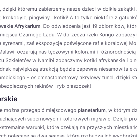
, dzięki któremu zabierzemy nasze dzieci w dzikie zakątki A
krokodyle, pingwiny i kotiki! A to tylko niektóre z gatun
wskie Afrykarium
. Do odwiedzenia jest 19 zbiorników, któ
e miejsca Czarnego Lądu! W dorzeczu rzeki Kongo zobaczy
e syrenami, zaś ekspozycje poświęcone rafie koralowej M
Malawi, oczarują nas tęczowymi kolorami i różnorodnością
u Szkieletów w Namibi zobaczymy kotiki afrykańskie i pin
Jednak największą atrakcją będzie zapewne niesamowita e
mbickiego – osiemnastometrowy akrylowy tunel, dzięki k
bezpiecznych rekinów i ryb płaszczek!
rskie
e można przegapić miejscowego
planetarium
, w którym dz
buchających supernowych i kolorowych mgławic! Dzięki pr
stremalne warunki, które czekają na przyszłych mieszkań
ych polecane są dwa seanse, które rozbudzą ich wyobraźn