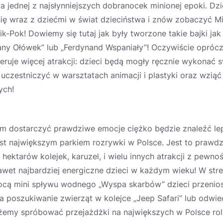
 jednej z najsłynniejszych dobranocek minionej epoki. Dz
ę wraz z dziećmi w świat dzieciństwa i znów zobaczyć Mi
Pik-Pok! Dowiemy się tutaj jak były tworzone takie bajki ja
any Ołówek” lub „Ferdynand Wspaniały”! Oczywiście opróc
ruje więcej atrakcji: dzieci będą mogły ręcznie wykonać 
uczestniczyć w warsztatach animacji i plastyki oraz wziąć
ych!
om dostarczyć prawdziwe emocje ciężko będzie znaleźć lep
jest największym parkiem rozrywki w Polsce. Jest to prawd
hektarów kolejek, karuzel, i wielu innych atrakcji z pewno
et najbardziej energiczne dzieci w każdym wieku! W stref
cą mini spływu wodnego „Wyspa skarbów” dzieci przenios
na poszukiwanie zwierząt w kolejce „Jeep Safari” lub odwie
możemy spróbować przejażdżki na największych w Polsce rol