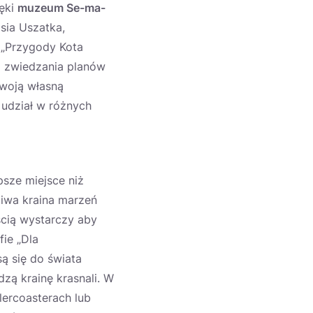
ięki
muzeum Se-ma-
sia Uszatka,
k „Przygody Kota
z zwiedzania planów
swoją własną
 udział w różnych
sze miejsce niż
ziwa kraina marzeń
ścią wystarczy aby
ie „Dla
ą się do świata
dzą krainę krasnali. W
lercoasterach lub