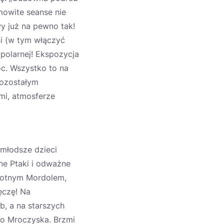
mowite seanse nie
y już na pewno tak!
i (w tym włączyć
polarnej! Ekspozycja
c. Wszystko to na
pozostałym
mi, atmosferze
jmłodsze dzieci
ne Ptaki i odważne
sotnym Mordolem,
ęczę! Na
b, a na starszych
o Mroczyska. Brzmi