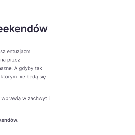
 weekendów
asz entuzjazm
ana przez
eszne. A gdyby tak
 którym nie będą się
, wprawią w zachwyt i
ekendów
.