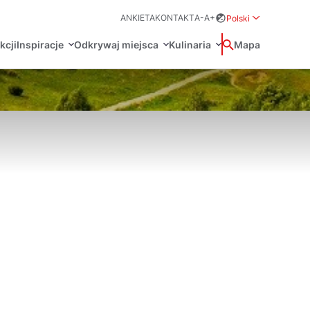
ANKIETA
KONTAKT
A-
A+
Polski
Rozwiń menu wybo
kcji
Inspiracje
Odkrywaj miejsca
Kulinaria
Wyszukaj
Mapa
中国
Zamkn
Français
日本語
O
Certyfikaty POT
Restauracje Michelin
Svenska
Marki Turystyczne