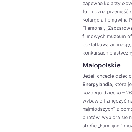
zapewne kojarzy słowa
for
można przenieść si
Kolargola i pingwina 
Filemona”, „Zaczarow
filmowych muzeum ofe
poklatkową animację, 
konkursach plastyczn
Małopolskie
Jeżeli chcecie dzieci
Energylandia
, która 
każdego dziecka – 26 
wybawić i zmęczyć naw
najmłodszych” z pomo
piratów, wybiorą się 
strefie „Familijnej” 