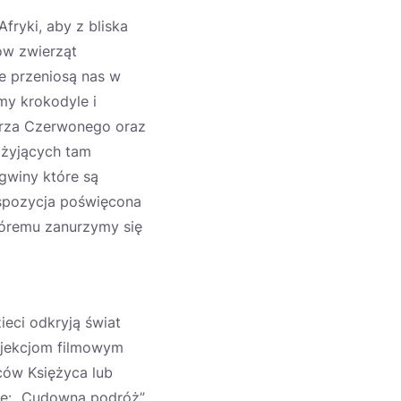
fryki, aby z bliska
ków zwierząt
re przeniosą nas w
my krokodyle i
orza Czerwonego oraz
 żyjących tam
gwiny które są
kspozycja poświęcona
tóremu zanurzymy się
ieci odkryją świat
ojekcjom filmowym
ców Księżyca lub
ię: „Cudowna podróż”