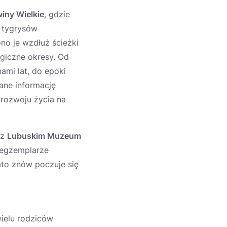
iny Wielkie
, gdzie
 tygrysów
no je wzdłuż ścieżki
ogiczne okresy. Od
ami lat, do epoki
ane informację
 rozwoju życia na
 z
Lubuskim Muzeum
 egzemplarze
ato znów poczuje się
ielu rodziców