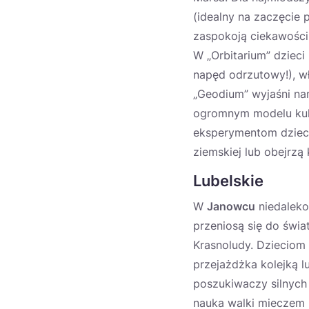
(idealny na zaczęcie 
zaspokoją ciekawości
W „Orbitarium” dziec
napęd odrzutowy!), w
„Geodium” wyjaśni na
ogromnym modelu kuli
eksperymentom dzieci
ziemskiej lub obejrz
Lubelskie
W
Janowcu
niedalek
przeniosą się do świa
Krasnoludy. Dzieciom
przejażdżka kolejką 
poszukiwaczy silnych 
nauka walki mieczem