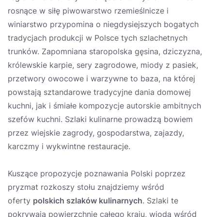
rosnące w siłę piwowarstwo rzemieślnicze i
winiarstwo przypomina o niegdysiejszych bogatych
tradycjach produkcji w Polsce tych szlachetnych
trunków. Zapomniana staropolska gęsina, dziczyzna,
królewskie karpie, sery zagrodowe, miody z pasiek,
przetwory owocowe i warzywne to baza, na której
powstają sztandarowe tradycyjne dania domowej
kuchni, jak i śmiałe kompozycje autorskie ambitnych
szefów kuchni. Szlaki kulinarne prowadzą bowiem
przez wiejskie zagrody, gospodarstwa, zajazdy,
karczmy i wykwintne restauracje.
Kuszące propozycje poznawania Polski poprzez
pryzmat rozkoszy stołu znajdziemy wśród
oferty
polskich szlaków kulinarnych
. Szlaki te
pokrywają powierzchnię całego kraju, wiodą wśród