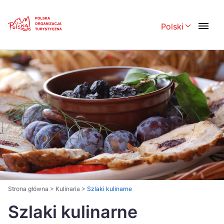
Skip
Link
Polski
Rozwiń menu 
Polski
English
Česká
中国
Dansk
Deutsch
Español
Français
Italiano
Magyar
Nederlands
日本語
Português
Norsk
Strona główna
>
Kulinaria
>
Szlaki kulinarne
Suomi
Szlaki kulinarne
Svenska