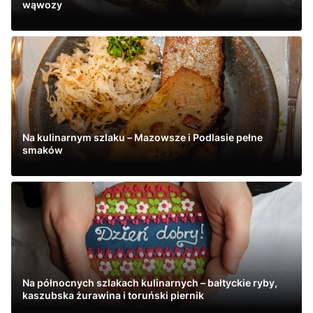
wąwozy
Zobacz
Na kulinarnym szlaku – Mazowsze i Podlasie pełne
smaków
Zobacz
Na północnych szlakach kulinarnych – bałtyckie ryby,
kaszubska żurawina i toruński piernik