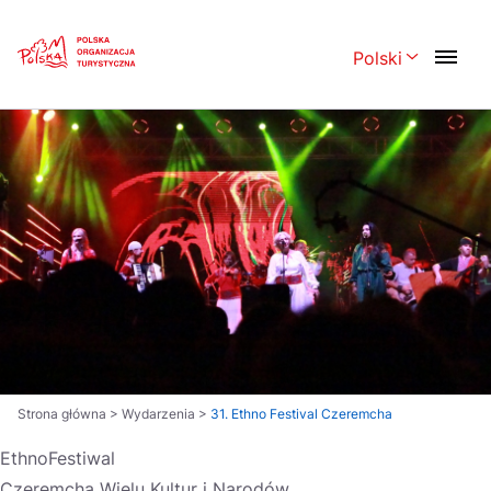
Skip
Link
Polski
Rozwiń menu 
Polski
English
Česká
中国
Dansk
Deutsch
Español
Français
Italiano
Magyar
Nederlands
日本語
Português
Norsk
Strona główna
>
Wydarzenia
>
31. Ethno Festival Czeremcha
Suomi
Svenska
EthnoFestiwal
Czeremcha Wielu Kultur i Narodów