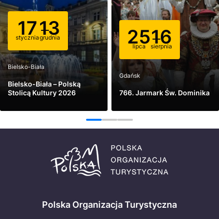
17
13
25
16
stycznia
grudnia
lipca
sierpnia
Bielsko-Biała
Gdańsk
Bielsko-Biała – Polską
Stolicą Kultury 2026
766. Jarmark Św. Dominika
Zobacz
Zobacz
1
2
3
Polska Organizacja Turystyczna