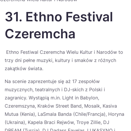
Україна
31. Ethno Festival
Zamknij
Czeremcha
Ethno Festiwal Czeremcha Wielu Kultur i Narodów to
trzy dni pełne muzyki, kultury i smaków z różnych
zakątków świata.
Na scenie zaprezentuje się aż 17 zespołów
muzycznych, teatralnych i DJ-skich z Polski i
zagranicy. Wystąpią m.in. Light in Babylon,
Czeremszyna, Kraków Street Band, Mosaik, Kasiva
Mutua (Kenia), LaSmala Banda (Chile/Francja), Horyna
(Ukraina), Kapela Braci Rejwów, Troye Zillie, DJ
DREAM (Turcja), DJ Dadass Favelas, LUKASYNO i