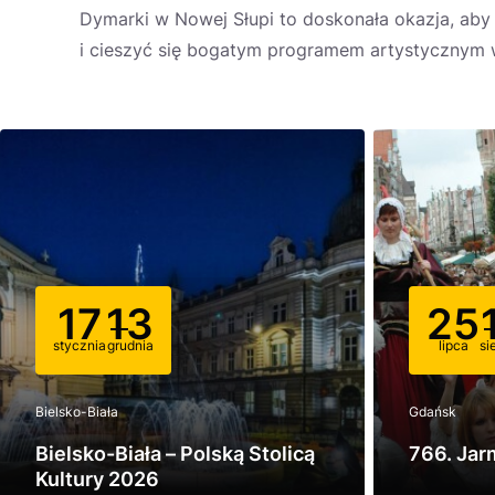
Dymarki w Nowej Słupi to doskonała okazja, aby 
i cieszyć się bogatym programem artystycznym 
17
13
25
stycznia
grudnia
lipca
si
Bielsko-Biała
Gdańsk
Bielsko-Biała – Polską Stolicą
766. Jar
Kultury 2026