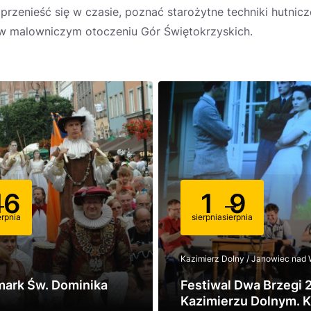
przenieść się w czasie, poznać starożytne techniki hutnicz
w malowniczym otoczeniu Gór Świętokrzyskich.
16
1
9
erpnia
sierpnia
sierpnia
Kazimierz Dolny / Janowiec nad 
mark Św. Dominika
Festiwal Dwa Brzegi 
Kazimierzu Dolnym. K