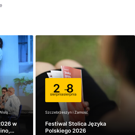
e
2
8
sierpnia
sierpnia
Wisłą
Szczebrzeszyn i Zamość
2026 w
Festiwal Stolica Języka
ino,
Polskiego 2026