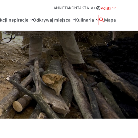
ANKIETA
KONTAKT
A-
A+
Polski
Rozwiń menu wybo
kcji
Inspiracje
Odkrywaj miejsca
Kulinaria
Wyszukaj
Mapa
中国
Zamkn
Français
日本語
O
Certyfikaty POT
Restauracje Michelin
Svenska
Marki Turystyczne