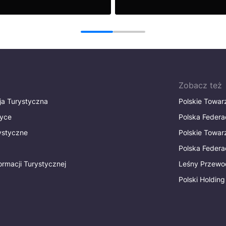
sztuka i lato nad Wisł
Zobacz
1
2
Zobacz też
ja Turystyczna
Polskie Towa
tyce
Polska Federa
rystyczne
Polskie Towa
Polska Federac
ormacji Turystycznej
Leśny Przewo
Polski Holding