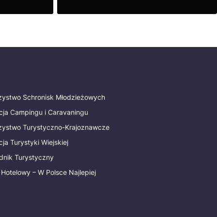
ą
Zobacz
rzystwo Schronisk Młodzieżowych
cja Campingu i Caravaningu
rzystwo Turystyczno-Krajoznawcze
ja Turystyki Wiejskiej
dnik Turystyczny
 Hotelowy – W Polsce Najlepiej