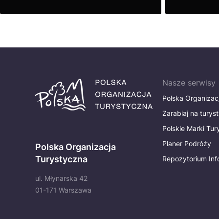
Zobacz
Zobacz
Nasze serwisy
Polska Organizac
Zarabiaj na turys
Polskie Marki Tu
Planer Podróży
Polska Organizacja
Turystyczna
Repozytorium Inf
ul. Młynarska 42
01-171 Warszawa