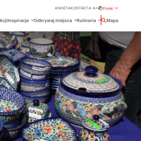
ANKIETA
KONTAKT
A-
A+
Polski
Rozwiń menu wybo
kcji
Inspiracje
Odkrywaj miejsca
Kulinaria
Wyszukaj
Mapa
中国
Zamkn
Français
日本語
O
Certyfikaty POT
Restauracje Michelin
Svenska
Marki Turystyczne