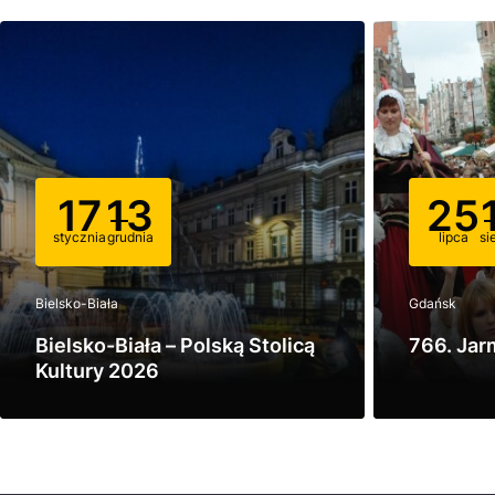
17
13
25
stycznia
grudnia
lipca
si
Bielsko-Biała
Gdańsk
Bielsko-Biała – Polską Stolicą
766. Jar
Kultury 2026
Zobacz
Zobacz