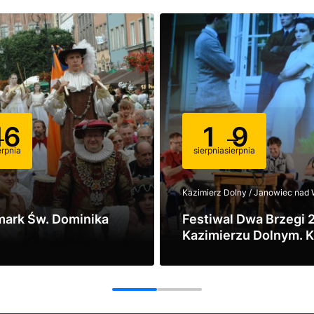
16
1
9
erpnia
sierpnia
sierpnia
Kazimierz Dolny / Janowiec nad 
mark Św. Dominika
Festiwal Dwa Brzegi 
Kazimierzu Dolnym. K
sztuka i lato nad Wisł
Zobacz
1
2