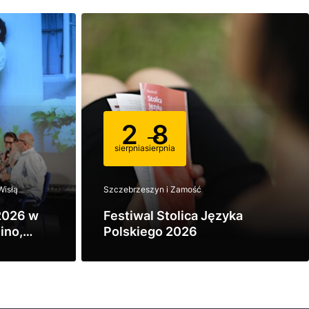
2
8
sierpnia
sierpnia
Wisłą
Szczebrzeszyn i Zamość
2026 w
Festiwal Stolica Języka
ino,
Polskiego 2026
ą
Zobacz