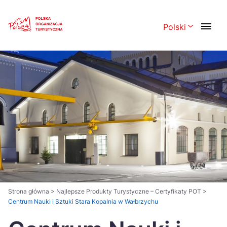
Skip
Link
Polski
Rozwiń menu 
Polski
English
Česká
中国
Dansk
Deutsch
Español
Français
Italiano
Magyar
Nederlands
日本語
Português
Norsk
Strona główna
>
Najlepsze Produkty Turystyczne – Certyfikaty POT
>
Centrum Nauki i Sztuki Stara Kopalnia w Wałbrzychu
Suomi
Svenska