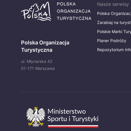
Nasze serwisy
Polska Organizac
Zarabiaj na turys
Polskie Marki Tu
Planer Podróży
Polska Organizacja
Turystyczna
Repozytorium Inf
ul. Młynarska 42
01-171 Warszawa