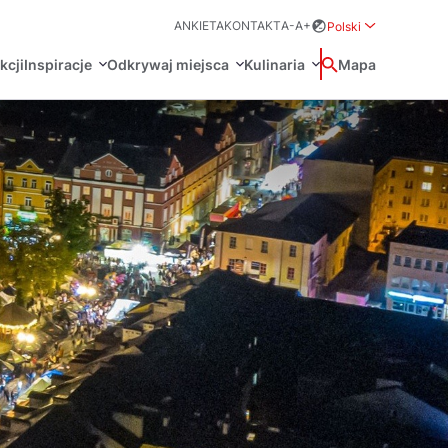
ANKIETA
KONTAKT
A-
A+
Polski
Rozwiń menu wybo
kcji
Inspiracje
Odkrywaj miejsca
Kulinaria
Wyszukaj
Mapa
中国
Zamkn
Français
日本語
O
Certyfikaty POT
Restauracje Michelin
Svenska
Marki Turystyczne