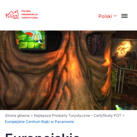
Skip
Link
Polski
Rozwiń menu 
Polski
English
Česká
中国
Dansk
Deutsch
Español
Français
Italiano
Magyar
Nederlands
日本語
Português
Norsk
Strona główna
>
Najlepsze Produkty Turystyczne – Certyfikaty POT
>
Europejskie Centrum Bajki w Pacanowie
Suomi
Svenska