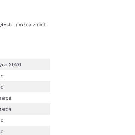
ętych i można z nich
wych 2026
go
go
marca
marca
go
go