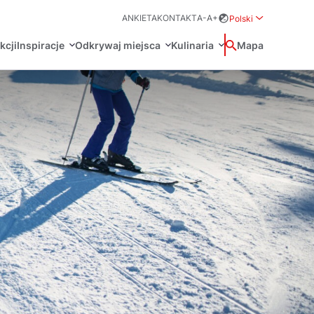
ANKIETA
KONTAKT
A-
A+
Polski
Rozwiń menu wybo
kcji
Inspiracje
Odkrywaj miejsca
Kulinaria
Wyszukaj
Mapa
中国
Zamkn
Français
日本語
O
Certyfikaty POT
Restauracje Michelin
Svenska
Marki Turystyczne