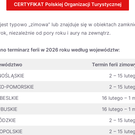
CERTYFIKAT Polskiej Organizacji Turystycznej
jest typowo „zimowa” lub znajduje się w obiektach zamkni
rok, niezależnie od pory roku i aury na zewnątrz.
no terminarz ferii w 2026 roku według województw:
ewództwo
Termin ferii zimo
OŚLĄSKIE
2 – 15 lute
O-POMORSKIE
2 – 15 lute
BESLKIE
16 lutego – 1 
UBUSKIE
16 lutego – 1 
ÓDZKIE
2 – 15 lute
OPOLSKIE
2 – 15 lute