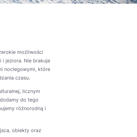
zerokie możliwości
i jeziora. Nie brakuje
mi noclegowymi, które
dzania czasu.
turalnej, licznym
y dodamy do tego
mujemy różnorodną i
jsca, obiekty oraz