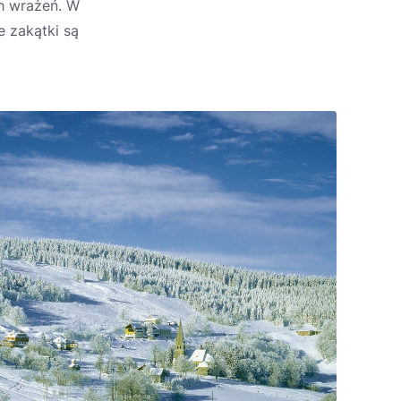
h wrażeń. W
e zakątki są