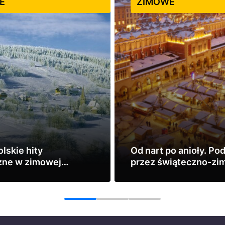
E
ZIMOWE
lskie hity
Od nart po anioły. Po
zne w zimowej
przez świąteczno-z
Małopolskę
Zobacz
1
2
3