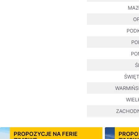
MAZ
O
PODK
PO
PO
Ś
ŚWIĘ
WARMIŃS
WIEL
ZACHODN
PROPOZYCJE NA FERIE
PROPOZ