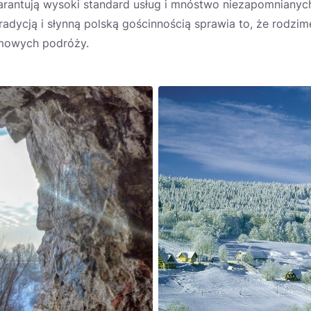
arantują wysoki standard usług i mnóstwo niezapomnianyc
radycją i słynną polską gościnnością sprawia to, że rodzim
mowych podróży.