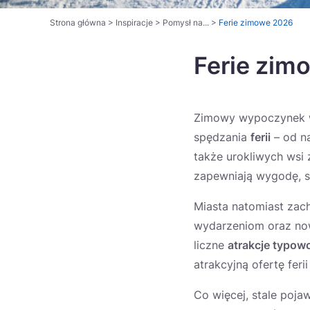
Strona główna
>
Inspiracje
>
Pomysł na...
>
Ferie zimowe 2026
Ferie zim
Zimowy wypoczynek wa
spędzania
ferii
– od na
także urokliwych wsi
zapewniają wygodę, s
Miasta natomiast zach
wydarzeniom oraz now
liczne
atrakcje typow
atrakcyjną ofertę fer
Co więcej, stale poja