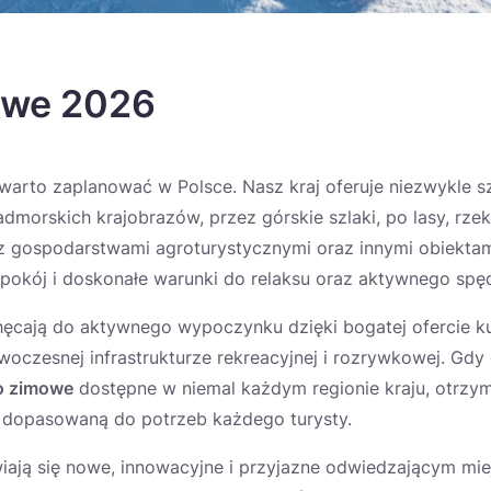
owe 2026
rto zaplanować w Polsce. Nasz kraj oferuje niezwykle s
dmorskich krajobrazów, przez górskie szlaki, po lasy, rzeki 
 z gospodarstwami agroturystycznymi oraz innymi obiekta
pokój i doskonałe warunki do relaksu oraz aktywnego spę
ęcają do aktywnego wypoczynku dzięki bogatej ofercie kul
oczesnej infrastrukturze rekreacyjnej i rozrywkowej. Gd
o zimowe
dostępne w niemal każdym regionie kraju, otrzy
ii dopasowaną do potrzeb każdego turysty.
wiają się nowe, innowacyjne i przyjazne odwiedzającym mie