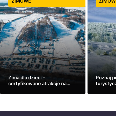
ZIMOWE
ZIMOW
Zima dla dzieci –
Poznaj po
certyfikowane atrakcje na
turystyc
ferie
odsłonie
Zobacz
Zobacz