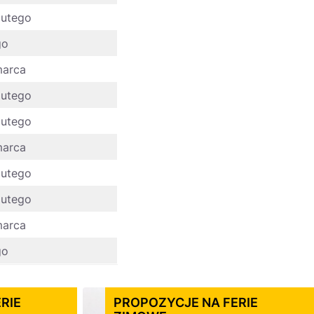
 lutego
go
marca
 lutego
 lutego
marca
 lutego
 lutego
marca
go
RIE
PROPOZYCJE NA FERIE