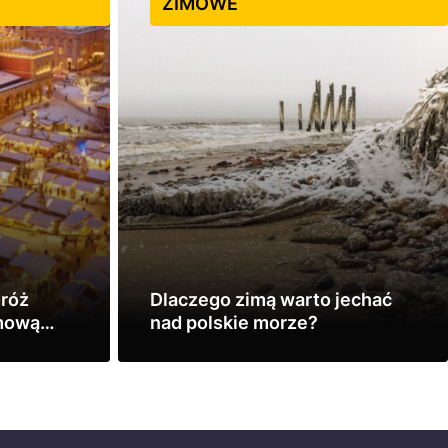
ZIMOWE
dróż
Dlaczego zimą warto jechać
imową
nad polskie morze?
Zobacz