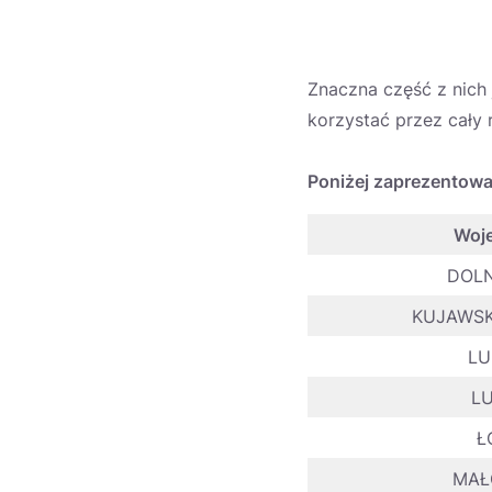
Znaczna część z nich 
korzystać przez cały 
Poniżej zaprezentowa
Woj
DOLN
KUJAWSK
LU
L
Ł
MAŁ