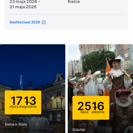
23 maja 2026
–
Kielce
31 maja 2026
Geofestiwal 2026
17
13
25
16
stycznia
grudnia
lipca
sierpnia
Bielsko-Biała
Gdańsk