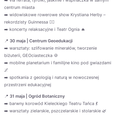
➡️ via ferrata, tyrolki, jaskinie i wspinaczka w samym
centrum miasta
➡️ widowiskowe rowerowe show Krystiana Herby –
rekordzisty Guinnessa 🚴‍♂️
➡️ koncerty relaksacyjne i Teatr Ognia 🔥
📍
30 maja | Centrum Geoedukacji
➡️ warsztaty: szlifowanie minerałów, tworzenie
biżuterii, GEOciasteczka 🍪
➡️ mobilne planetarium i familijne kino pod gwiazdami
🌌
➡️ spotkania z geologią i naturą w nowoczesnej
przestrzeni edukacyjnej
📍
31 maja | Ogród Botaniczny
➡️ barwny korowód Kieleckiego Teatru Tańca 💃
➡️ warsztaty zielarskie, pszczelarskie i stolarskie 🌿