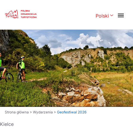
Skip
Link
Polski
Rozwiń menu 
Polski
English
Česká
中国
Dansk
Deutsch
Español
Français
Italiano
Magyar
Nederlands
日本語
Português
Norsk
Strona główna
>
Wydarzenia
>
Geofestiwal 2026
Suomi
Svenska
Kielce