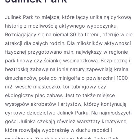
Україна
Julinek Park to miejsce, które łączy unikalną cyrkową
Zamknij
historię z możliwością aktywnego wypoczynku.
Rozciągający się na niemal 30 ha terenu, oferuje wiele
atrakcji dla całych rodzin. Dla miłośników aktywności
fizycznej przygotowano m.in. największy w regionie
park linowy czy ściankę wspinaczkową. Bezpieczną i
beztroską zabawę na łonie natury zapewniają kraina
dmuchanców, pole do minigolfa o powierzchni 1000
m2, wesołe miasteczko, tor tubingowy czy
ekologiczny plac zabaw. Jest to także miejsce
występów akrobatów i artystów, którzy kontynuują
cyrkowe dziedzictwo Julinek Parku. Na najmłodszych
gości Julinka czekają również warsztaty kreatywne,
które rozwijają wyobraźnię w duchu radości i
współpracy. Znajdujący się w Julinek Parku Park