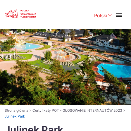
Skip
Link
Polski
Rozwiń menu 
Polski
English
Česká
中国
Dansk
Deutsch
Español
Français
Italiano
Magyar
Nederlands
日本語
Português
Norsk
Strona główna
>
Certyfikaty POT - GŁOSOWANIE INTERNAUTÓW 2023
>
Julinek Park
Suomi
Svenska
Julinek Park