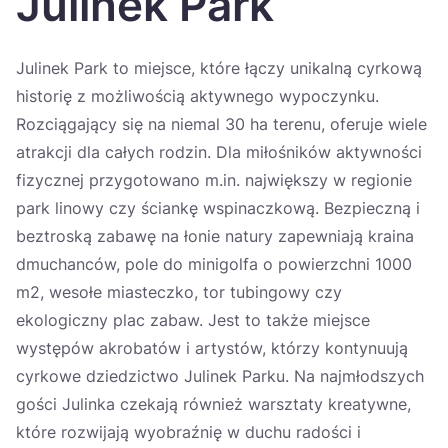
Julinek Park
Україна
Zamknij
Julinek Park to miejsce, które łączy unikalną cyrkową
historię z możliwością aktywnego wypoczynku.
Rozciągający się na niemal 30 ha terenu, oferuje wiele
atrakcji dla całych rodzin. Dla miłośników aktywności
fizycznej przygotowano m.in. największy w regionie
park linowy czy ściankę wspinaczkową. Bezpieczną i
beztroską zabawę na łonie natury zapewniają kraina
dmuchanców, pole do minigolfa o powierzchni 1000
m2, wesołe miasteczko, tor tubingowy czy
ekologiczny plac zabaw. Jest to także miejsce
występów akrobatów i artystów, którzy kontynuują
cyrkowe dziedzictwo Julinek Parku. Na najmłodszych
gości Julinka czekają również warsztaty kreatywne,
które rozwijają wyobraźnię w duchu radości i