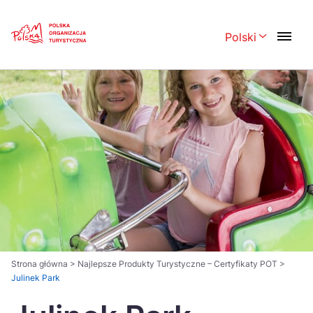
Skip
Link
Polski
Rozwiń menu 
Polski
English
Česká
中国
Dansk
Deutsch
Español
Français
Italiano
Magyar
Nederlands
日本語
Português
Norsk
Strona główna
>
Najlepsze Produkty Turystyczne – Certyfikaty POT
>
Julinek Park
Suomi
Svenska