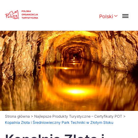
Skip
Link
Polski
Rozwiń menu 
Polski
English
Česká
中国
Dansk
Deutsch
Español
Français
Italiano
Magyar
Nederlands
日本語
Português
Norsk
Strona główna
>
Najlepsze Produkty Turystyczne – Certyfikaty POT
>
Kopalnia Złota i Średniowieczny Park Techniki w Złotym Stoku
Suomi
Svenska