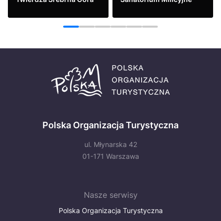
Zobacz
Zobacz
1
2
3
4
5
6
Polska Organizacja Turystyczna
ul. Młynarska 42
01-171 Warszawa
Nasze serwisy
Polska Organizacja Turystyczna