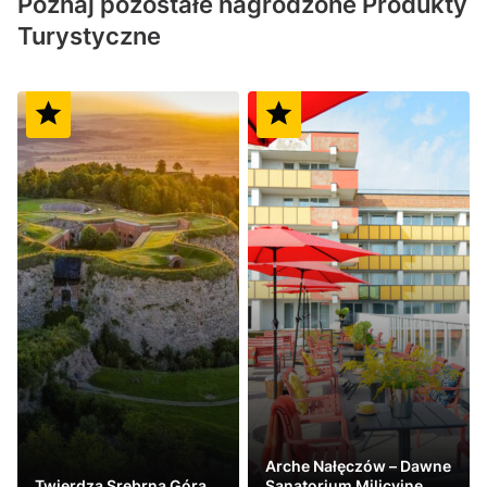
Poznaj pozostałe nagrodzone Produkty
Turystyczne
Arche Nałęczów – Dawne
Twierdza Srebrna Góra
Sanatorium Milicyjne