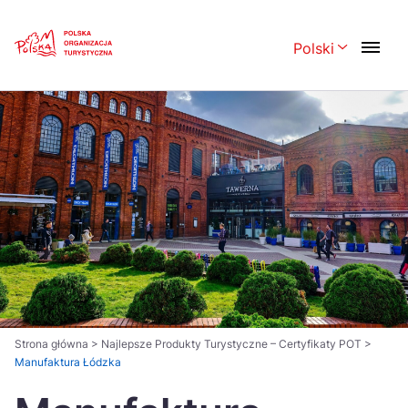
Skip
Link
Polski
Rozwiń menu 
Polski
English
Česká
中国
Dansk
Deutsch
Español
Français
Italiano
Magyar
Nederlands
日本語
Português
Norsk
Strona główna
>
Najlepsze Produkty Turystyczne – Certyfikaty POT
>
Manufaktura Łódzka
Suomi
Svenska