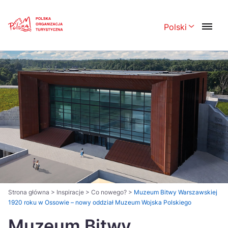
Skip
Link
Polski
Rozwiń menu 
Polski
English
Česká
中国
Dansk
Deutsch
Español
Français
Italiano
Magyar
Nederlands
日本語
Português
Norsk
Strona główna
>
Inspiracje
>
Co nowego?
>
Muzeum Bitwy Warszawskiej
1920 roku w Ossowie – nowy oddział Muzeum Wojska Polskiego
Suomi
Svenska
Muzeum Bitwy