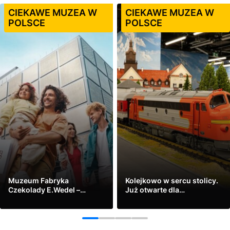
CIEKAWE MUZEA W
CIEKAWE MUZEA W
POLSCE
POLSCE
Muzeum Fabryka
Kolejkowo w sercu stolicy.
Czekolady E.Wedel –
Już otwarte dla
multisensoryczne miejsce
zwiedzających!
Zobacz
Zobacz
w sercu Warszawy
1
2
3
4