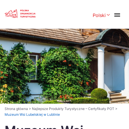
Skip
Link
Polski
Rozwiń menu 
Polski
English
Česká
中国
Dansk
Deutsch
Español
Français
Italiano
Magyar
Nederlands
日本語
Português
Norsk
Strona główna
>
Najlepsze Produkty Turystyczne – Certyfikaty POT
>
Muzeum Wsi Lubelskiej w Lublinie
Suomi
Svenska