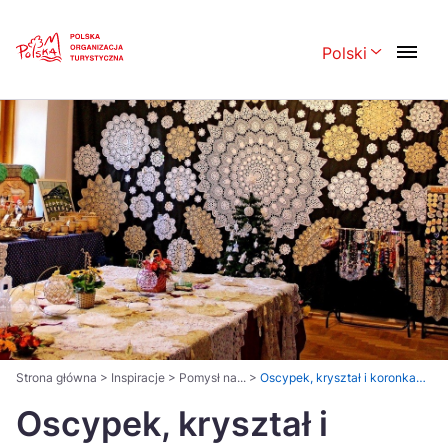
Skip
Link
Polski
Rozwiń menu 
Polski
English
Česká
中国
Dansk
Deutsch
Español
Français
Italiano
Magyar
Nederlands
日本語
Português
Norsk
Strona główna
>
Inspiracje
>
Pomysł na...
>
Oscypek, kryształ i koronka…
Suomi
Oscypek, kryształ i
Svenska