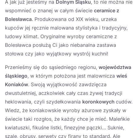
A jak już jesteśmy na
Dolnym Śląsku
, to nie można nie
wspomnieć o znanej w całym świecie
ceramice z
Bolesławca
. Produkowana od XIX wieku, urzeka
kupców jej ręcznie malowana stylistyka i tradycyjny,
ludowy klimat. Oryginalne wyroby ceramiczne z
Bolesławca posłużą Ci jako niebanalna zastawa
stołowa czy jako wyjątkowy wystrój kuchni!
Przenieśmy się do sąsiedniego regionu,
województwa
śląskiego
, w którym położona jest malownicza
wieś
Koniaków
. Swoją wyjątkowość zawdzięcza
dwustuletniej, aczkolwiek cały czas żywej tradycji
heklowania, czyli szydełkowania
koronkowych
cudów.
Wiedz, że koniakowskie wyroby ażurowe zyskały w
świecie taki rozgłos, że każdy chce je mieć. Maleńkie
kwiatuszki, fikuśne listki, finezyjne pączki… Suknie,
szale, obrusy, serwety czy firany to standard. Ale