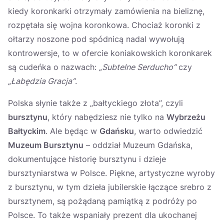
kiedy koronkarki otrzymały zamówienia na bieliznę,
rozpętała się wojna koronkowa. Chociaż koronki z
ołtarzy noszone pod spódnicą nadal wywołują
kontrowersje, to w ofercie koniakowskich koronkarek
są cudeńka o nazwach:
„Subtelne Serducho”
czy
„Łabędzia Gracja”
.
Polska słynie także z „bałtyckiego złota”, czyli
bursztynu
, który nabędziesz nie tylko na
Wybrzeżu
Bałtyckim
. Ale będąc w
Gdańsku
, warto odwiedzić
Muzeum Bursztynu
– oddział Muzeum Gdańska,
dokumentujące historię bursztynu i dzieje
bursztyniarstwa w Polsce. Piękne, artystyczne wyroby
z bursztynu, w tym dzieła jubilerskie łączące srebro z
bursztynem, są pożądaną pamiątką z podróży po
Polsce. To także wspaniały prezent dla ukochanej