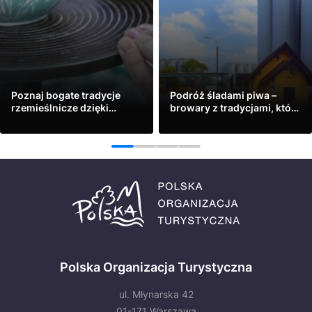
Poznaj bogate tradycje
Podróż śladami piwa –
rzemieślnicze dzięki
browary z tradycjami, które
praktycznym warsztatom
warto zwiedzić
Zobacz
Zobacz
1
2
3
4
Polska Organizacja Turystyczna
ul. Młynarska 42
01-171 Warszawa