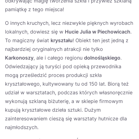
odkrywając magię tworzenia szkła i przywieź szklaną
pamiątkę z tego miejsca!
O innych kruchych, lecz niezwykle pięknych wyrobach
lokalnych, dowiesz się w
Hucie Julia w Piechowicach
.
To magiczny świat
kryształu
! Obiekt ten jest jedną z
najbardziej oryginalnych atrakcji nie tylko
Karkonoszy
, ale i całego regionu
dolnośląskiego
.
Odwiedzający ją turyści pod opieką przewodnika
mogą prześledzić proces produkcji szkła
kryształowego, kultywowany tu od 150 lat. Biorą też
udział w warsztatach, podczas których własnoręcznie
wykonują szklaną biżuterię, a w sklepie firmowym
kupują kryształowe dzieła sztuki. Dużym
zainteresowaniem cieszą się warsztaty hutnicze dla
najmłodszych.