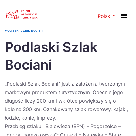
Skip
Link
Polski
Rozwiń menu 
Strona główna
>
Najlepsze Produkty Turystyczne – Certyfikaty POT
>
Podlaski Szlak Bociani
Polski
English
Podlaski Szlak
Česká
中国
Bociani
Dansk
Deutsch
Español
Français
„Podlaski Szlak Bociani” jest z założenia tworzonym
Italiano
Magyar
markowym produktem turystycznym. Obecnie jego
Nederlands
日本語
długość liczy 200 km i wkrótce powiększy się o
kolejne 200 km. Oznakowany szlak rowerowy, kajaki,
Português
Norsk
łodzie, konie, imprezy.
Suomi
Svenska
Przebieg szlaku: Białowieża (BPN) – Pogorzelce –
„droga narewkowska”- Gruszki – Narewka – Stare