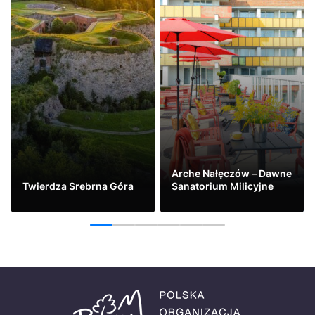
Arche Nałęczów – Dawne
Twierdza Srebrna Góra
Sanatorium Milicyjne
Zobacz
Zobacz
1
2
3
4
5
6