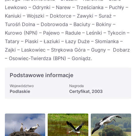
Україна
Lewkowo – Odrynki – Narew – Trześcianka – Puchły –
Kaniuki – Wojszki – Doktorce – Zawyki – Suraż –
Zamknij
Turośń Dolna – Dobrowoda – Baciuty – Bokiny –
Kurowo (NPN) – Pajewo – Radule – Leśniki – Tykocin –
Tatary – Piaski – Łaziuki – Łazy Duże – Słomianka –
Zajki – Laskowiec – Strękowa Góra – Gugny – Dobarz
– Osowiec-Twierdza (BPN) – Goniądz.
Podstawowe informacje
Województwo
Nagroda
Podlaskie
Certyfikat, 2003