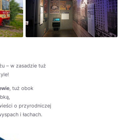
żu – w zasadzie tuż
tyle!
ewie
, tuż obok
bką,
ieści o przyrodniczej
wyspach i łachach.