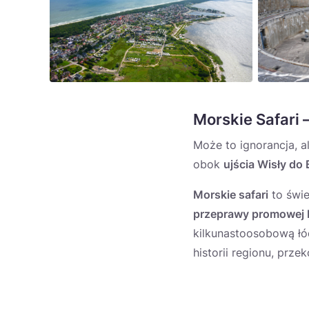
Morskie Safari –
Może to ignorancja, a
obok
ujścia Wisły do 
Morskie safari
to świe
przeprawy promowej 
kilkunastoosobową łód
historii regionu, prze