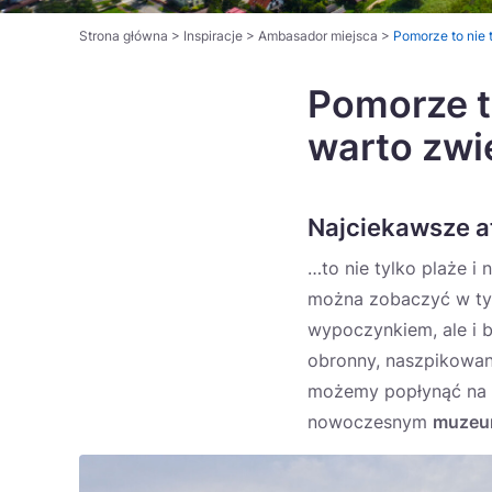
Strona główna
>
Inspiracje
>
Ambasador miejsca
>
Pomorze to nie 
Pomorze to
warto zwi
Najciekawsze a
…to nie tylko plaże 
można zobaczyć w tym
wypoczynkiem, ale i b
obronny, naszpikowan
możemy popłynąć na
nowoczesnym
muze