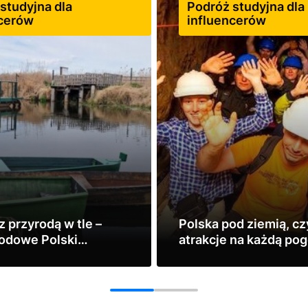
studyjna dla
Podróż studyjna dla
ncerów
influencerów
z przyrodą w tle –
Polska pod ziemią, czy
rodowe Polski
atrakcje na każdą po
-wschodniej (podróż
Zobacz
)
1
2