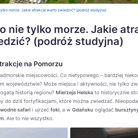
tylko morze. Jakie atrakcje warto zwiedzić? (podróż studyjna)
 nie tylko morze. Jakie atr
edzić? (podróż studyjna)
trakcje na Pomorzu
i nadmorskie miejscowości. Co nietypowego – bardziej nie
 województwie? Może miejsca i aktywności, nie tylko zw
ogatą historią regionu?
Mierzeja Helska
to historycznie st
y do dziś fortyfikacjami, które można zwiedzać. Nieopod
wodne safari
i ujrzeć
foki
, a w
Gdańsku
oglądać
bursztyn
um
. Ale to nie wszystko.