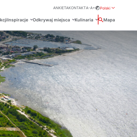
ANKIETA
KONTAKT
A-
A+
Polski
Rozwiń menu wybo
kcji
Inspiracje
Odkrywaj miejsca
Kulinaria
Wyszukaj
Mapa
中国
Zamkn
Français
日本語
O
Certyfikaty POT
Restauracje Michelin
Svenska
Marki Turystyczne