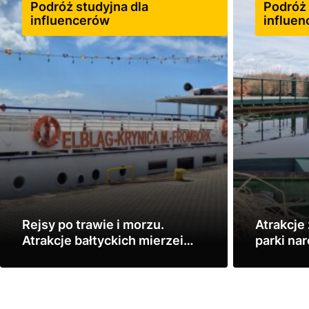
Podróż studyjna dla
Podróż 
influencerów
influe
Rejsy po trawie i morzu.
Atrakcje 
Atrakcje bałtyckich mierzei
parki na
(podróż studyjna)
północno
Zobacz
Zobacz
studyjna