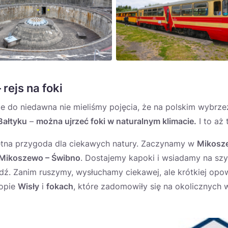
 rejs na foki
le do niedawna nie mieliśmy pojęcia, że na polskim wybrze
Bałtyku
–
można ujrzeć foki w naturalnym klimacie.
I to aż 
tna przygoda dla ciekawych natury. Zaczynamy w
Mikosz
Mikoszewo – Świbno
. Dostajemy kapoki i wsiadamy na szy
ź. Zanim ruszymy, wysłuchamy ciekawej, ale krótkiej opow
kopie
Wisły
i
fokach
, które zadomowiły się na okolicznych 