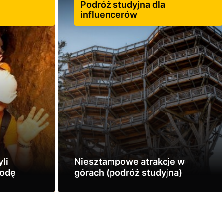
Podróż studyjna dla
influencerów
li
Niesztampowe atrakcje w
godę
górach (podróż studyjna)
Zobacz