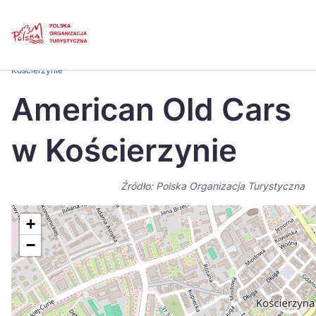
Skip
Link
Strona główna
>
Baza atrakcji turystycznych
>
American Old Cars w
Kościerzynie
Polski
Engl
American Old Cars
Česká
中国
w Kościerzynie
Dansk
Deut
Español
Fran
Źródło: Polska Organizacja Turystyczna
Italiano
Magy
+
Nederlands
日本
−
Português
Nors
Suomi
Sven