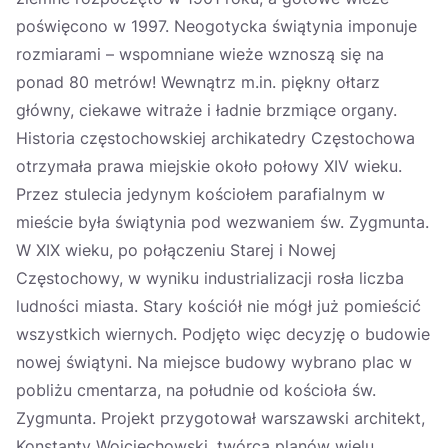
poświęcono w 1997. Neogotycka świątynia imponuje
rozmiarami – wspomniane wieże wznoszą się na
ponad 80 metrów! Wewnątrz m.in. piękny ołtarz
główny, ciekawe witraże i ładnie brzmiące organy.
Historia częstochowskiej archikatedry Częstochowa
otrzymała prawa miejskie około połowy XIV wieku.
Przez stulecia jedynym kościołem parafialnym w
mieście była świątynia pod wezwaniem św. Zygmunta.
W XIX wieku, po połączeniu Starej i Nowej
Częstochowy, w wyniku industrializacji rosła liczba
ludności miasta. Stary kościół nie mógł już pomieścić
wszystkich wiernych. Podjęto więc decyzję o budowie
nowej świątyni. Na miejsce budowy wybrano plac w
pobliżu cmentarza, na południe od kościoła św.
Zygmunta. Projekt przygotował warszawski architekt,
Konstanty Wojciechowski, twórca planów wielu