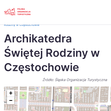
Skip
Link
Strona główna
>
Baza atrakcji turystycznych
>
Archikatedra Świętej
Rodziny w Częstochowie
Polski
Engl
Archikatedra
Česká
中国
Świętej Rodziny w
Dansk
Deut
Español
Fran
Częstochowie
Italiano
Magy
Źródło: Śląska Organizacja Turystyczna
Nederlands
日本
Português
Nors
+
−
Suomi
Sven