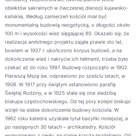
obiektów sakralnych w ówczesnej diecezji kujawsko-
kaliskiej. Według zamierzeń kościół miał być
monumentalną budowlą neogotycką, o długości około
100 m i wysokości wież sięgającej 80. Okazało się, że
realizacja ambitnego projektu zajęła prawie sto lat,
bowiem w 1927 r. ukończono korpus budowli, a na
dokończenie wież i nakrycie ich hełmami, trzeba było
czekać aż do roku 1997. Budowę rozpoczęto w 1902.
Pierwszą Mszę św. odprawiono po sześciu latach, w
1908. W 1917 przy świątyni ustanowiono parafię
Świętej Rodziny, a w 1925 stała się ona siedzibą
biskupa częstochowskiego. Od tej pory kolejni biskupi
wzięli na siebie dokończenie budowy kościoła. W
1962 roku katedra uzyskała tytuł bazyliki mniejszej, a
po następnych 30 latach – archikatedry. Kościół
wymurowano z cegły, na planie krzyża łacińskiego. Od