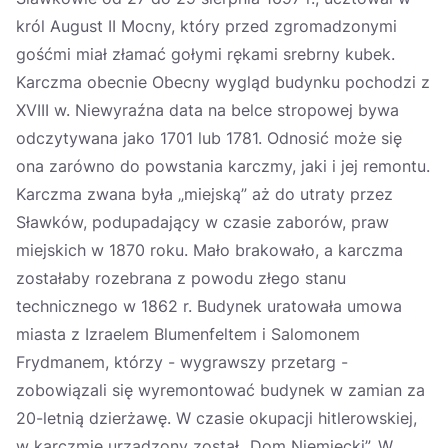
król August II Mocny, który przed zgromadzonymi
gośćmi miał złamać gołymi rękami srebrny kubek.
Karczma obecnie Obecny wygląd budynku pochodzi z
XVIII w. Niewyraźna data na belce stropowej bywa
odczytywana jako 1701 lub 1781. Odnosić może się
ona zarówno do powstania karczmy, jaki i jej remontu.
Karczma zwana była „miejską” aż do utraty przez
Sławków, podupadający w czasie zaborów, praw
miejskich w 1870 roku. Mało brakowało, a karczma
zostałaby rozebrana z powodu złego stanu
technicznego w 1862 r. Budynek uratowała umowa
miasta z Izraelem Blumenfeltem i Salomonem
Frydmanem, którzy - wygrawszy przetarg -
zobowiązali się wyremontować budynek w zamian za
20-letnią dzierżawę. W czasie okupacji hitlerowskiej,
w karczmie urządzony został „Dom Niemiecki”. W