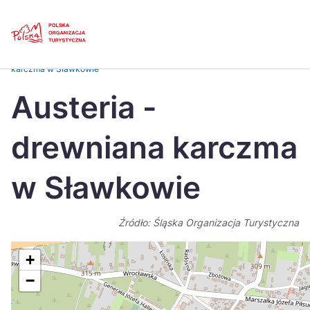
Skip
Link
Strona główna
>
Baza atrakcji turystycznych
>
Austeria – drewniana
karczma w Sławkowie
Polski
Engl
Austeria -
Česká
中国
drewniana karczma
Dansk
Deut
Español
Fran
w Sławkowie
Italiano
Magy
Źródło: Śląska Organizacja Turystyczna
Nederlands
日本
Português
Nors
+
−
Suomi
Sven