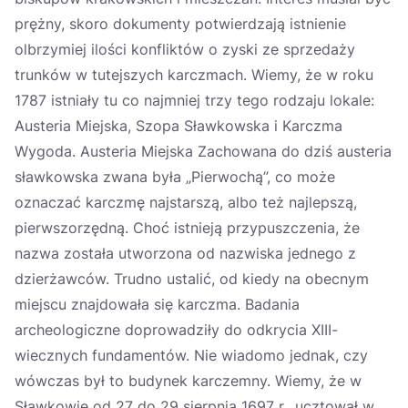
prężny, skoro dokumenty potwierdzają istnienie
olbrzymiej ilości konfliktów o zyski ze sprzedaży
trunków w tutejszych karczmach. Wiemy, że w roku
1787 istniały tu co najmniej trzy tego rodzaju lokale:
Austeria Miejska, Szopa Sławkowska i Karczma
Wygoda. Austeria Miejska Zachowana do dziś austeria
sławkowska zwana była „Pierwochą”, co może
oznaczać karczmę najstarszą, albo też najlepszą,
pierwszorzędną. Choć istnieją przypuszczenia, że
nazwa została utworzona od nazwiska jednego z
dzierżawców. Trudno ustalić, od kiedy na obecnym
miejscu znajdowała się karczma. Badania
archeologiczne doprowadziły do odkrycia XIII-
wiecznych fundamentów. Nie wiadomo jednak, czy
wówczas był to budynek karczemny. Wiemy, że w
Sławkowie od 27 do 29 sierpnia 1697 r., ucztował w