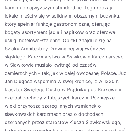
karczm o najwyższym standardzie. Tego rodzaju
lokale mieściły się w solidnym, obszernym budynku,
który spełniał funkcje gastronomiczne, oferując
bogaty asortyment jadła i napitków oraz oferował
usługi hotelowo-stajenne. Obiekt znajduje się na
Szlaku Architektury Drewnianej województwa
śląskiego. Karczmarstwo w Sławkowie Karczmarstwo
w Sławkowie musiało kwitnąć od czasów
zamierzchłych – tak, jak w całej ówczesnej Polsce. Już
Jan Długosz wspomina w swej kronice, iż w 1220 r.
klasztor Świętego Ducha w Prądniku pod Krakowem
czerpał dochody z tutejszych karczm. Późniejsze
wieki przynoszą szereg innych wzmianek o
sławkowskich karczmach oraz o dochodach
czerpanych przez starostów Klucza Sławkowskiego,
biskupów krakowskich i mieszczan. Interes musiał być