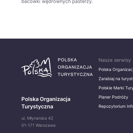
bacówki wędrownych pasterzy.
Nasze serwisy
Polska Organizac
Zarabiaj na turys
Polskie Marki Tu
Planer Podróży
Polska Organizacja
Turystyczna
Repozytorium Inf
ul. Młynarska 42
01-171 Warszawa