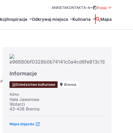
ANKIETA
KONTAKT
A-
A+
Polski
Rozwiń menu wybo
kcji
Inspiracje
Odkrywaj miejsca
Kulinaria
Wyszukaj
Mapa
中国
Zamkn
Français
日本語
O
Certyfikaty POT
Restauracje Michelin
Informacje
Svenska
na
Dziedzictwo kulturowe
Brenna
Adres
Hala Jaworowa
(Kotarz)
43-438 Brenna
Marki Turystyczne
Mapa dojazdu