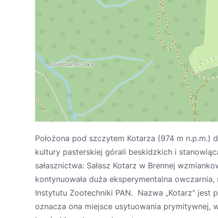
Położona pod szczytem Kotarza (974 m n.p.m.) dł
kultury pasterskiej górali beskidzkich i stanowi
sałasznictwa: Sałasz Kotarz w Brennej wzmiankowa
kontynuowała duża eksperymentalna owczarnia,
Instytutu Zootechniki PAN. Nazwa „Kotarz” jest 
oznacza ona miejsce usytuowania prymitywnej, 