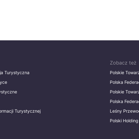
Zobacz też
ja Turystyczna
Polskie Towa
tyce
Polska Federa
rystyczne
Polskie Towa
Polska Federac
ormacji Turystycznej
Leśny Przewo
Polski Holding