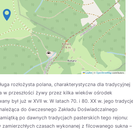
Leaflet
|
©
OpenStreetMap
contributors
uga rozłożysta polana, charakterystyczna dla tradycyjnej
ąca w przeszłości żywy przez kilka wieków ośrodek
ny był już w XVII w. W latach 70. i 80. XX w. jego tradycj
 należąca do ówczesnego Zakładu Doświadczalnego
pamiątką po dawnych tradycjach pasterskich tego rejonu:
w zamierzchłych czasach wykonanej z filcowanego sukna –