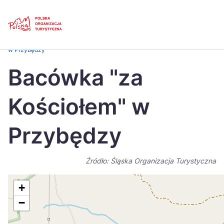
Skip
Link
Strona główna
>
Baza atrakcji turystycznych
>
Bacówka „za Kościołem”
w Przybędzy
Polski
Engl
Bacówka "za
Česká
中国
Kościołem" w
Dansk
Deut
Español
Fran
Przybędzy
Italiano
Magy
Źródło: Śląska Organizacja Turystyczna
Nederlands
日本
Português
Nors
+
−
Suomi
Sven