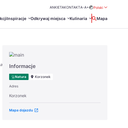
ANKIETA
KONTAKT
A-
A+
Polski
Rozwiń menu wybo
kcji
Inspiracje
Odkrywaj miejsca
Kulinaria
Wyszukaj
Mapa
中国
Zamkn
Français
日本語
na
O
Certyfikaty POT
Restauracje Michelin
Informacje
Svenska
Natura
Korzonek
Adres
Korzonek
Mapa dojazdu
Marki Turystyczne