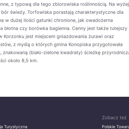
nne, z typową dla tego zbiorowiska roślinnością. Na wyżej
 bór świeży. Torfowiska porastają charakterystyczne dla
na w dużej ilości gatunki chronione, jak owadożerna
na błotna czy borówka bagienna. Cenny jest także tutejszy
 w Korzonku jest miejscem gniazdowania żurawi oraz
rystów, z myślą o których gmina Konopiska przygotowała
 znakowaną (biało-zielone kwadraty) ścieżkę przyrodnicz
ości około 8,5 km.
Zobacz też
ja Turystyczna
Polskie Towa