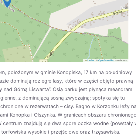
Leaflet
|
©
OpenStreetMap
contributors
em, położonym w gminie Konopiska, 17 km na południowy
e dominują rozległe lasy, które w części objęto prawną
 nad Górną Liswartą”. Osią parku jest płynąca meandrami
bagienne, z dominującą sosną zwyczajną; spotyka się tu
– chronione w rezerwatach – cisy. Bagno w Korzonku leży n
ami Konopka i Olszynka. W granicach obszaru chronioneg
W centrum znajdują się dwa spore oczka wodne (powstały 
ą torfowiska wysokie i przejściowe oraz trzęsawiska.