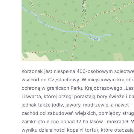
Korzonek jest niespełna 400-osobowym sołectw
wschód od Częstochowy. W miejscowym krajobrazi
ochroną w granicach Parku Krajobrazowego „Lasy
Liswarta, której brzegi porastają bory świeże i 
jednak także jodły, jawory, modrzewie, a nawet 
zachód od zabudowań wiejskich, pomiędzy strug
zamknięto nieco ponad 12 ha lasów i mokradeł. 
wyniku działalności kopalni torfu), które otaczaj