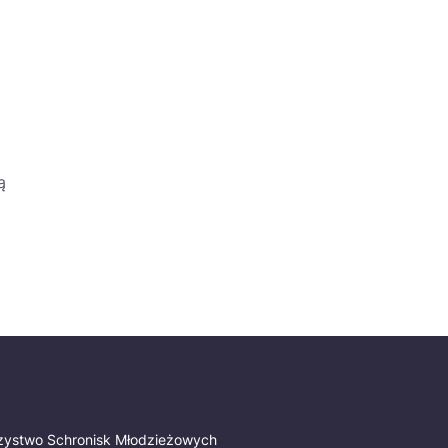
ą
rzystwo Schronisk Młodzieżowych