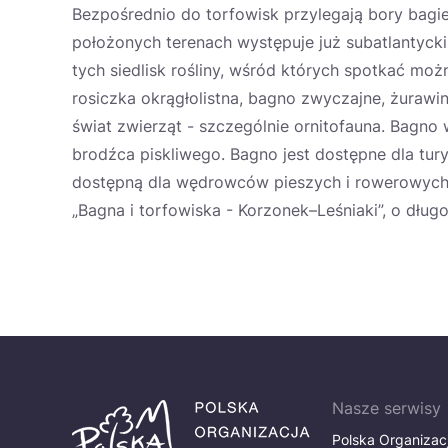
Bezpośrednio do torfowisk przylegają bory bagie
położonych terenach występuje już subatlantycki
tych siedlisk rośliny, wśród których spotkać moż
rosiczka okrągłolistna, bagno zwyczajne, żurawi
świat zwierząt - szczególnie ornitofauna. Bagno
brodźca piskliwego. Bagno jest dostępne dla tu
dostępną dla wędrowców pieszych i rowerowych,
„Bagna i torfowiska - Korzonek–Leśniaki”, o dług
Nasze serwisy
Polska Organizac