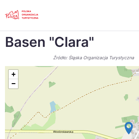
Skip
Link
Strona główna
>
Baza atrakcji turystycznych
>
Basen „Clara”
Basen "Clara"
Polski
Engl
Česká
中国
Źródło: Śląska Organizacja Turystyczna
Dansk
Deut
+
Español
Fran
−
Italiano
Magy
Nederlands
日本
Português
Nors
Suomi
Sven