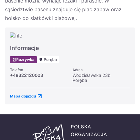
basenie można wynająć leżaki i parasole. W
sąsiedztwie basenu znajduje się plac zabaw oraz
boisko do siatkówki plażowej.
Informacje
Rozrywka
Poręba
Telefon
Adres
+48322120003
Wodzisławska 23b
Poręba
Mapa dojazdu