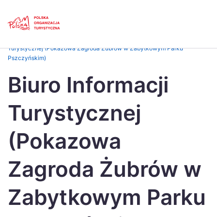
Skip
Link
Strona główna
>
Baza atrakcji turystycznych
>
Biuro Informacji
Turystycznej (Pokazowa Zagroda Żubrów w Zabytkowym Parku
Pszczyńskim)
Polski
Engl
Biuro Informacji
Česká
中国
Dansk
Deut
Turystycznej
Español
Fran
(Pokazowa
Italiano
Magy
Nederlands
日本
Zagroda Żubrów w
Português
Nors
Zabytkowym Parku
Suomi
Sven