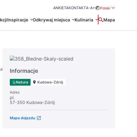
ANKIETA
KONTAKT
A-
A+
Polski
Rozwiń menu wybo
kcji
Inspiracje
Odkrywaj miejsca
Kulinaria
Wyszukaj
Mapa
中国
Zamkn
Français
日本語
na
O
Certyfikaty POT
Restauracje Michelin
Informacje
Svenska
Natura
Kudowa-Zdrój
Adres
pl.
57-350 Kudowa-Zdrój
Mapa dojazdu
Marki Turystyczne