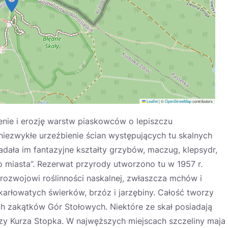
Leaflet
|
©
OpenStreetMap
contributors
enie i erozję warstw piaskowców o lepiszczu
zwykłe urzeźbienie ścian występujących tu skalnych
adała im fantazyjne kształty grzybów, maczug, klepsydr,
o miasta”. Rezerwat przyrody utworzono tu w 1957 r.
rozwojowi roślinności naskalnej, zwłaszcza mchów i
karłowatych świerków, brzóz i jarzębiny. Całość tworzy
ych zakątków Gór Stołowych. Niektóre ze skał posiadają
czy Kurza Stopka. W najwęższych miejscach szczeliny maja