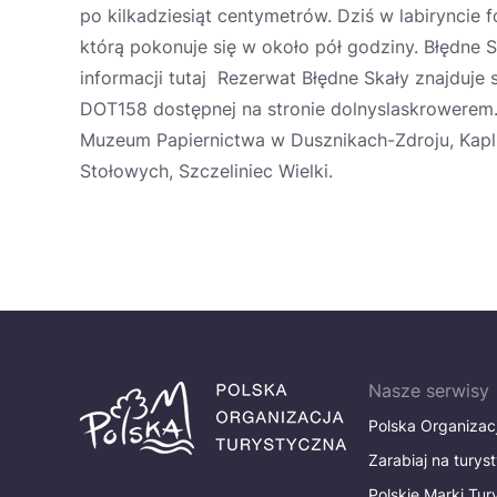
po kilkadziesiąt centymetrów. Dziś w labiryncie 
którą pokonuje się w około pół godziny. Błędne S
informacji tutaj Rezerwat Błędne Skały znajduj
DOT158 dostępnej na stronie dolnyslaskrowerem.p
Muzeum Papiernictwa w Dusznikach-Zdroju, Kap
Stołowych, Szczeliniec Wielki.
Nasze serwisy
Polska Organizac
Zarabiaj na turys
Polskie Marki Tu