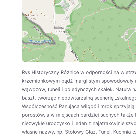
Rys Historyczny Różnice w odporności na wietrz
krzemionkowym bądź marglistym spowodowały nie
wąwozów, tuneli i pojedynczych skałek. Natura n
baszt, tworząc niepowtarzalną scenerię „skalneg
Współczesność Panująca wilgoć i mrok sprzyjają 
porostów, a w miejscach bardziej suchych także 
niezwykłe uroczysko i jeden z najatrakcyjniejsz
własne nazwy, np. Stołowy Głaz, Tunel, Kuchnia 