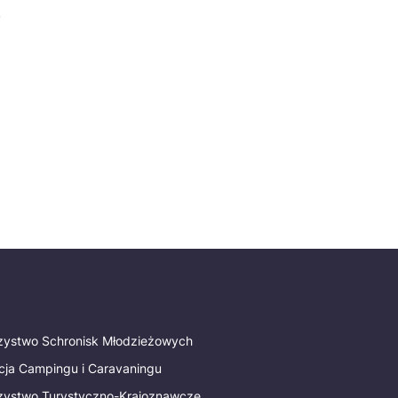
,
rzystwo Schronisk Młodzieżowych
cja Campingu i Caravaningu
rzystwo Turystyczno-Krajoznawcze