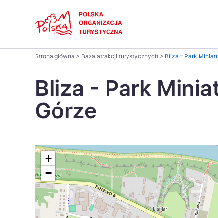
Skip
Link
Polski
Strona główna
>
Baza atrakcji turystycznych
>
Bliza – Park Miniat
Wyszukaj
Dansk
na
Bliza - Park Minia
stronie
Italiano
Górze
Pomysł na...
Regiony
Gastronomia i kuchnia
Co nowe
Kuchnia 
Português
Україна
+
−
Parki narodowe