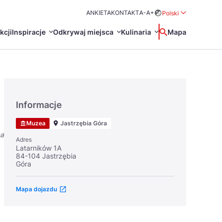
ANKIETA
KONTAKT
A-
A+
Polski
Rozwiń menu wybo
kcji
Inspiracje
Odkrywaj miejsca
Kulinaria
Wyszukaj
Mapa
中国
Zamkn
Français
日本語
Informacje
O
Certyfikaty POT
Restauracje Michelin
Muzea
Jastrzębia Góra
Svenska
na
Adres
Latarników 1A
84-104 Jastrzębia
Góra
Mapa dojazdu
Marki Turystyczne