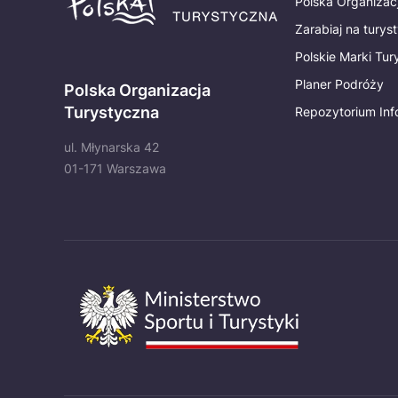
Polska Organizac
Zarabiaj na turys
Polskie Marki Tu
Planer Podróży
Polska Organizacja
Turystyczna
Repozytorium Inf
ul. Młynarska 42
01-171 Warszawa