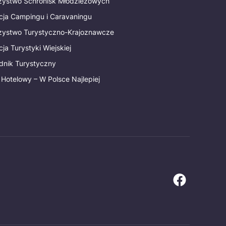
rzystwo Schronisk Młodzieżowych
cja Campingu i Caravaningu
rzystwo Turystyczno-Krajoznawcze
ja Turystyki Wiejskiej
dnik Turystyczny
 Hotelowy – W Polsce Najlepiej