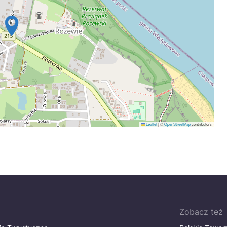
Leaflet
|
©
OpenStreetMap
contributors
Zobacz też