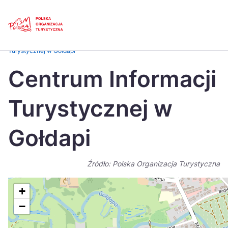
Skip
Link
Strona główna
>
Baza atrakcji turystycznych
>
Centrum Informacji
Turystycznej w Gołdapi
Polski
Engl
Centrum Informacji
Česká
中国
Turystycznej w
Dansk
Deut
Español
Fran
Gołdapi
Italiano
Magy
Źródło: Polska Organizacja Turystyczna
Nederlands
日本
Português
Nors
+
−
Suomi
Sven