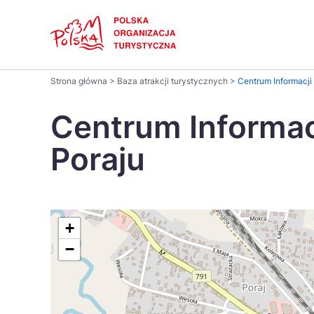
Skip
Link
Polski
Strona główna
>
Baza atrakcji turystycznych
>
Centrum Informacji
Wyszukaj
Dansk
na
Centrum Informac
stronie
Italiano
Poraju
Pomysł na...
Regiony
Gastronomia i kuchnia
Co nowe
Kuchnia 
Português
Україна
+
−
Parki narodowe