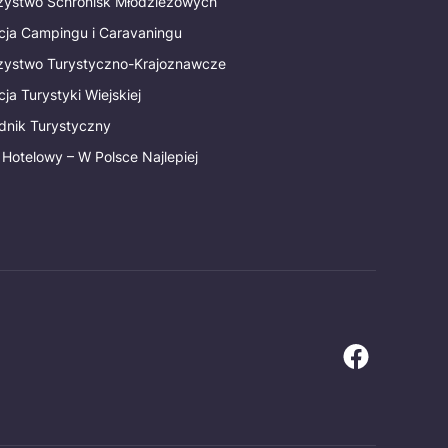
rzystwo Schronisk Młodzieżowych
cja Campingu i Caravaningu
rzystwo Turystyczno-Krajoznawcze
ja Turystyki Wiejskiej
dnik Turystyczny
 Hotelowy – W Polsce Najlepiej