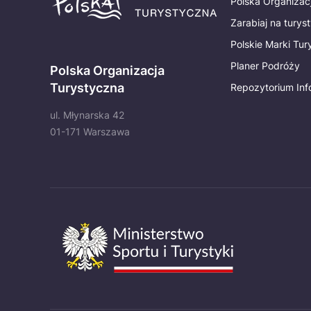
Polska Organizac
Zarabiaj na turys
Polskie Marki Tu
Planer Podróży
Polska Organizacja
Turystyczna
Repozytorium Inf
ul. Młynarska 42
01-171 Warszawa