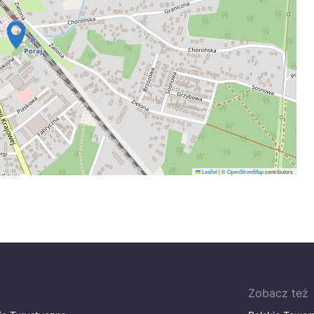
Leaflet
|
©
OpenStreetMap
contributors
Zobacz też