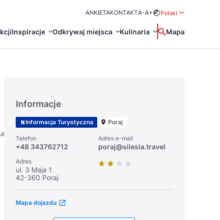
ANKIETA
KONTAKT
A-
A+
Polski
Rozwiń menu wybo
kcji
Inspiracje
Odkrywaj miejsca
Kulinaria
Wyszukaj
Mapa
中国
Zamkn
Français
日本語
Informacje
O
Certyfikaty POT
Restauracje Michelin
Informacja Turystyczna
Poraj
Svenska
na
Telefon
Adres e-mail
+48 343762712
poraj@silesia.travel
Adres
ul. 3 Maja 1
42-360 Poraj
Marki Turystyczne
Mapa dojazdu