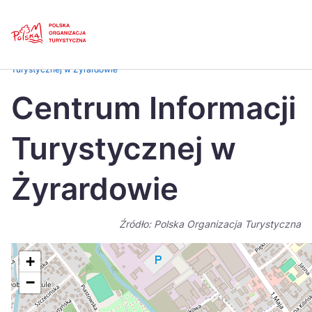
Skip
Link
Strona główna
>
Baza atrakcji turystycznych
>
Centrum Informacji
Turystycznej w Żyrardowie
Polski
Engl
Centrum Informacji
Česká
中国
Turystycznej w
Dansk
Deut
Español
Fran
Żyrardowie
Italiano
Magy
Źródło: Polska Organizacja Turystyczna
Nederlands
日本
Português
Nors
+
−
Suomi
Sven