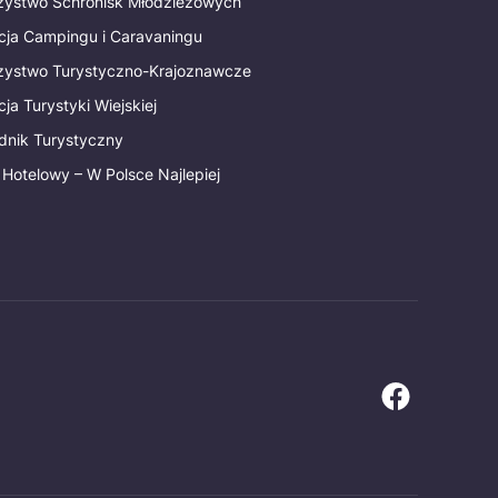
rzystwo Schronisk Młodzieżowych
cja Campingu i Caravaningu
rzystwo Turystyczno-Krajoznawcze
ja Turystyki Wiejskiej
dnik Turystyczny
 Hotelowy – W Polsce Najlepiej