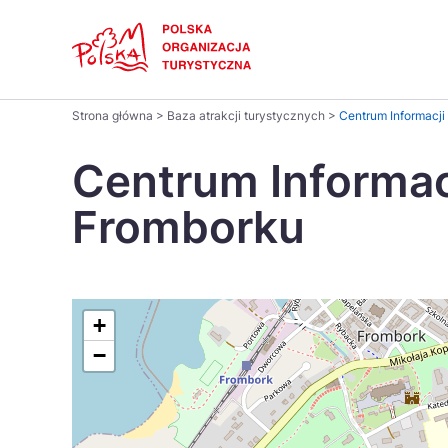
Skip
Link
Polski
Strona główna
>
Baza atrakcji turystycznych
>
Centrum Informacji
Wyszukaj
Dansk
na
Centrum Informac
stronie
Italiano
Fromborku
Pomysł na...
Regiony
Gastronomia i kuchnia
Co nowe
Kuchnia 
Português
Україна
+
−
Parki narodowe