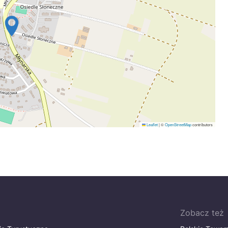
Leaflet
|
©
OpenStreetMap
contributors
Zobacz też