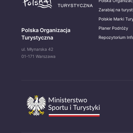
Polska Organizac
Zarabiaj na turys
Polskie Marki Tu
Planer Podróży
Polska Organizacja
Turystyczna
Repozytorium Inf
ul. Młynarska 42
01-171 Warszawa