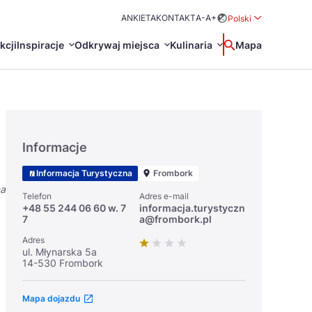
ANKIETA
KONTAKT
A-
A+
Polski
Rozwiń menu wybo
kcji
Inspiracje
Odkrywaj miejsca
Kulinaria
Wyszukaj
Mapa
中国
Zamkn
Français
日本語
Informacje
O
Certyfikaty POT
Restauracje Michelin
Informacja Turystyczna
Frombork
Svenska
na
Telefon
Adres e-mail
+48 55 244 06 60 w. 7
informacja.turystyczn
7
a@frombork.pl
Adres
ul. Młynarska 5a
14-530 Frombork
Marki Turystyczne
Mapa dojazdu