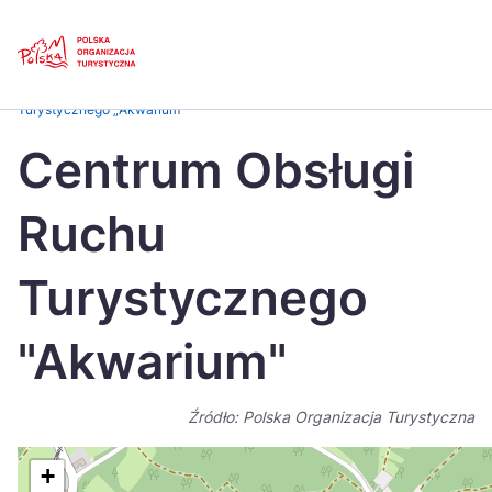
Skip
Link
Strona główna
>
Baza atrakcji turystycznych
>
Centrum Obsługi Ruchu
Turystycznego „Akwarium”
Polski
Engl
Centrum Obsługi
Česká
中国
Ruchu
Dansk
Deut
Español
Fran
Turystycznego
Italiano
Magy
"Akwarium"
Nederlands
日本
Português
Nors
Źródło: Polska Organizacja Turystyczna
Suomi
Sven
+