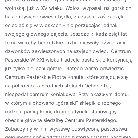
wołoską, już w XV wieku. Wołosi wypasali na górskich
halach tysiące owiec i bydła, z czasem zaś zaczęli
osiedlać się w wioskach - nie porzucając jednak
swojego głównego zajęcia. Jeszcze kilkadziesiąt lat
temu wierchy beskidzkie rozbrzmiewały dźwiękami
dzwonków zawieszonych na szyjach owiec. Centrum
Pasterskie W XXI wieku tradycje pasterskie kontynuują
już tylko nieliczni górale. Dlatego warto odwiedzić
Centrum Pasterskie Piotra Kohuta, które znajduje się
na północno-zachodnich stokach Ochodzitej,
nieopodal centrum Koniakowa. Przy okazałym domu,
w którym ulokowano „góralski” sklepik z różnego
rodzaju pamiątkami, drugi budynek, stanowiący
obecnie główną siedzibę Centrum Pasterskiego.
Zobaczymy w nim wystawę poświęconą pasterstwu –
dokumenty poświadczające historię sałaszy, naczynia