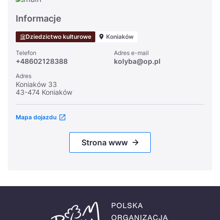
Informacje
Dziedzictwo kulturowe
Koniaków
Telefon
Adres e-mail
+48602128388
kolyba@op.pl
Adres
Koniaków 33
43-474 Koniaków
Mapa dojazdu
Strona www