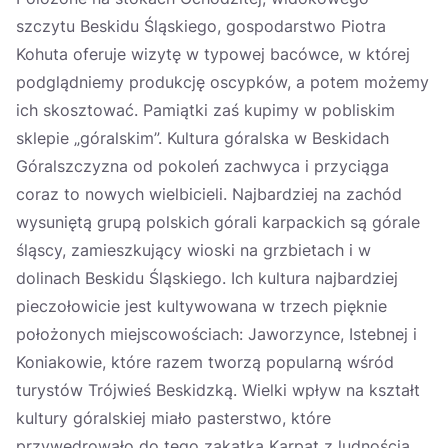
szczytu Beskidu Śląskiego, gospodarstwo Piotra
Kohuta oferuje wizytę w typowej bacówce, w której
podglądniemy produkcję oscypków, a potem możemy
ich skosztować. Pamiątki zaś kupimy w pobliskim
sklepie „góralskim”. Kultura góralska w Beskidach
Góralszczyzna od pokoleń zachwyca i przyciąga
coraz to nowych wielbicieli. Najbardziej na zachód
wysuniętą grupą polskich górali karpackich są górale
śląscy, zamieszkujący wioski na grzbietach i w
dolinach Beskidu Śląskiego. Ich kultura najbardziej
pieczołowicie jest kultywowana w trzech pięknie
położonych miejscowościach: Jaworzynce, Istebnej i
Koniakowie, które razem tworzą popularną wśród
turystów Trójwieś Beskidzką. Wielki wpływ na kształt
kultury góralskiej miało pasterstwo, które
przywędrowało do tego zakątka Karpat z ludnością