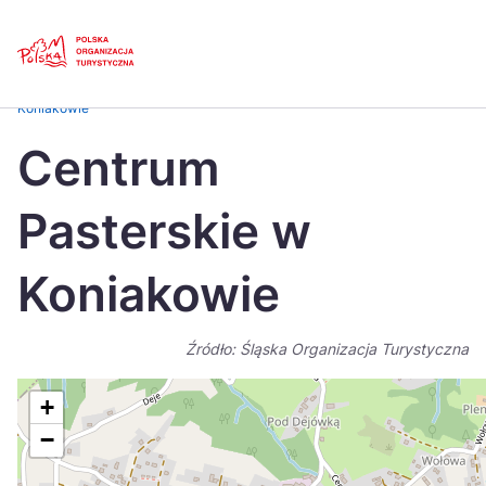
Skip
Link
Strona główna
>
Baza atrakcji turystycznych
>
Centrum Pasterskie w
Koniakowie
Polski
Engl
Centrum
Česká
中国
Pasterskie w
Dansk
Deut
Español
Fran
Koniakowie
Italiano
Magy
Źródło: Śląska Organizacja Turystyczna
Nederlands
日本
Português
Nors
+
−
Suomi
Sven