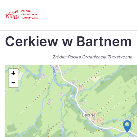
Skip
Link
Strona główna
>
Baza atrakcji turystycznych
>
Cerkiew w Bartnem
Cerkiew w Bartnem
Polski
Engl
Česká
中国
Źródło: Polska Organizacja Turystyczna
Dansk
Deut
+
Español
Fran
−
Italiano
Magy
Nederlands
日本
Português
Nors
Suomi
Sven