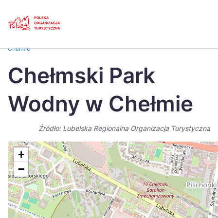
Skip
Link
Strona główna
>
Baza atrakcji turystycznych
>
Chełmski Park Wodny w
Chełmie
Polski
Engl
Chełmski Park
Česká
中国
Wodny w Chełmie
Dansk
Deut
Español
Fran
Źródło: Lubelska Regionalna Organizacja Turystyczna
Italiano
Magy
+
Nederlands
日本
−
Português
Nors
Suomi
Sven