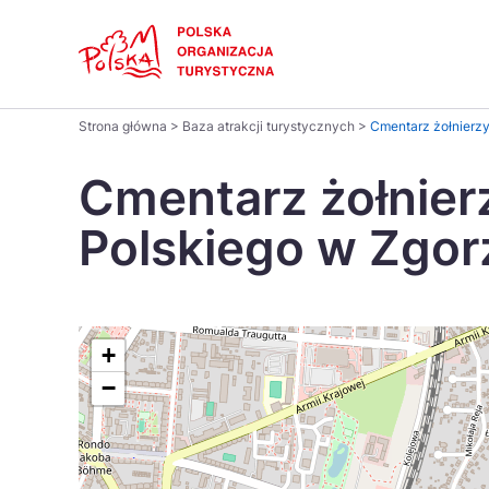
Skip
Link
Polski
Strona główna
>
Baza atrakcji turystycznych
>
Cmentarz żołnierzy
Wyszukaj
Dansk
na
Cmentarz żołnierz
stronie
Italiano
Polskiego w Zgor
Pomysł na...
Regiony
Gastronomia i kuchnia
Co nowe
Kuchnia 
Português
Україна
+
−
Parki narodowe