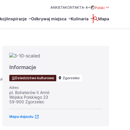
ANKIETA
KONTAKT
A-
A+
Polski
Rozwiń menu wybo
kcji
Inspiracje
Odkrywaj miejsca
Kulinaria
Wyszukaj
Mapa
中国
Zamkn
Français
日本語
O
Certyfikaty POT
Restauracje Michelin
Informacje
Svenska
Dziedzictwo kulturowe
Zgorzelec
na
Adres
pl. Bohaterów II Armii
Wojska Polskiego 23
59-900 Zgorzelec
Mapa dojazdu
Marki Turystyczne