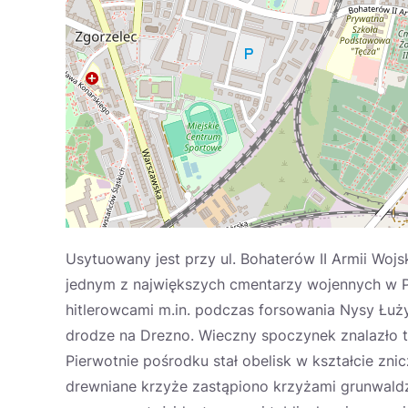
Usytuowany jest przy ul. Bohaterów II Armii Woj
jednym z największych cmentarzy wojennych w Pol
hitlerowcami m.in. podczas forsowania Nysy Łuży
drodze na Drezno. Wieczny spoczynek znalazło t
Pierwotnie pośrodku stał obelisk w kształcie zni
drewniane krzyże zastąpiono krzyżami grunwald