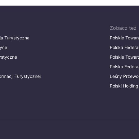
Zobacz też
ja Turystyczna
Polskie Towa
tyce
Polska Federa
rystyczne
Polskie Towa
Polska Federac
ormacji Turystycznej
Leśny Przewo
Polski Holding