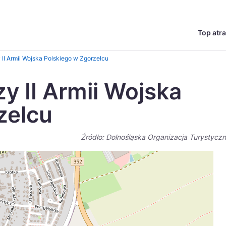
Top atra
English
Česká
 II Armii Wojska Polskiego w Zgorzelcu
Deutsch
Español
y II Armii Wojska
Magyar
Nederlands
zelcu
go?
regionów
Miasta
Ambasador miejsca
Szlaki kulinarne
UNESC
Norsk
Suomi
Źródło: Dolnośląska Organizacja Turystycz
Uzdrowiska
Polskie 