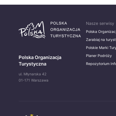
Nasze serwisy
Polska Organizac
Zarabiaj na turys
Polskie Marki Tu
Planer Podróży
Polska Organizacja
Turystyczna
Repozytorium Inf
ul. Młynarska 42
01-171 Warszawa