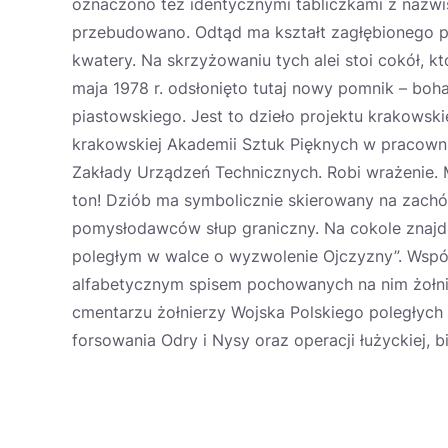
oznaczono też identycznymi tabliczkami z nazwi
przebudowano. Odtąd ma kształt zagłębionego pr
kwatery. Na skrzyżowaniu tych alei stoi cokół, k
maja 1978 r. odsłonięto tutaj nowy pomnik – boha
piastowskiego. Jest to dzieło projektu krakowsk
krakowskiej Akademii Sztuk Pięknych w pracown
Zakłady Urządzeń Technicznych. Robi wrażenie. M
ton! Dziób ma symbolicznie skierowany na zachód
pomysłodawców słup graniczny. Na cokole znajduj
poległym w walce o wyzwolenie Ojczyzny”. Współ
alfabetycznym spisem pochowanych na nim żołni
cmentarzu żołnierzy Wojska Polskiego poległych 
forsowania Odry i Nysy oraz operacji łużyckiej, b