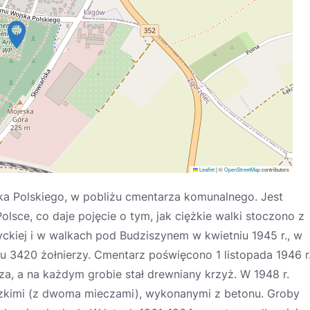
Leaflet
|
©
OpenStreetMap
contributors
ska Polskiego, w pobliżu cmentarza komunalnego. Jest
sce, co daje pojęcie o tym, jak ciężkie walki stoczono z
ckiej i w walkach pod Budziszynem w kwietniu 1945 r., w
u 3420 żołnierzy. Cmentarz poświęcono 1 listopada 1946 r
cza, a na każdym grobie stał drewniany krzyż. W 1948 r.
zkimi (z dwoma mieczami), wykonanymi z betonu. Groby