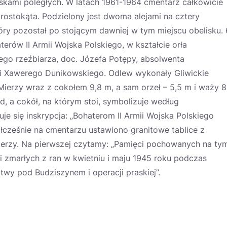
skami poległych. W latach 1961-1964 cmentarz całkowicie
ostokąta. Podzielony jest dwoma alejami na cztery
tóry pozostał po stojącym dawniej w tym miejscu obelisku. 
terów II Armii Wojska Polskiego, w kształcie orła
iego rzeźbiarza, doc. Józefa Potępy, absolwenta
i Xawerego Dunikowskiego. Odlew wykonały Gliwickie
ierzy wraz z cokołem 9,8 m, a sam orzeł – 5,5 m i waży 8
, a cokół, na którym stoi, symbolizuje według
e się inskrypcja: „Bohaterom II Armii Wojska Polskiego
cześnie na cmentarzu ustawiono granitowe tablice z
erzy. Na pierwszej czytamy: „Pamięci pochowanych na ty
i zmarłych z ran w kwietniu i maju 1945 roku podczas
itwy pod Budziszynem i operacji praskiej”.