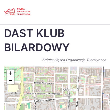
Skip
Link
Strona główna
>
Baza atrakcji turystycznych
>
DAST KLUB BILARDOWY
DAST KLUB
Polski
Engl
Česká
中国
BILARDOWY
Dansk
Deut
Źródło: Śląska Organizacja Turystyczna
Español
Fran
Italiano
Magy
+
−
Nederlands
日本
Português
Nors
Suomi
Sven