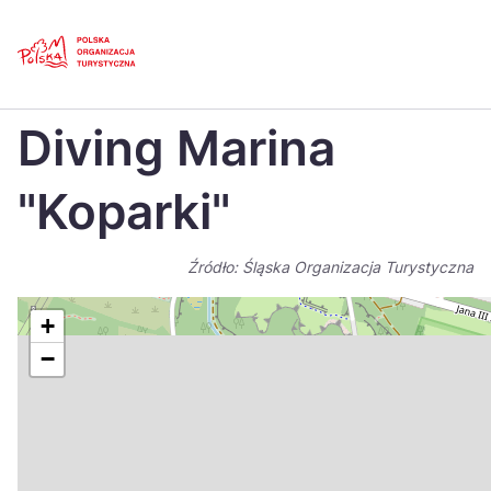
Skip
Link
Strona główna
>
Baza atrakcji turystycznych
>
Diving Marina „Koparki”
Diving Marina
Polski
Engl
Česká
中国
"Koparki"
Dansk
Deut
Źródło: Śląska Organizacja Turystyczna
Español
Fran
Italiano
Magy
+
−
Nederlands
日本
Português
Nors
Suomi
Sven