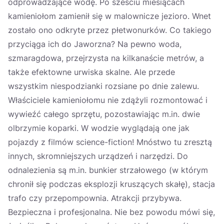
odprowadzające wodę. Po sześciu miesiącach
kamieniołom zamienił się w malownicze jezioro. Wnet
zostało ono odkryte przez płetwonurków. Co takiego
przyciąga ich do Jaworzna? Na pewno woda,
szmaragdowa, przejrzysta na kilkanaście metrów, a
także efektowne urwiska skalne. Ale przede
wszystkim niespodzianki rozsiane po dnie zalewu.
Właściciele kamieniołomu nie zdążyli rozmontować i
wywieźć całego sprzętu, pozostawiając m.in. dwie
olbrzymie koparki. W wodzie wyglądają one jak
pojazdy z filmów science-fiction! Mnóstwo tu zresztą
innych, skromniejszych urządzeń i narzędzi. Do
odnalezienia są m.in. bunkier strzałowego (w którym
chronił się podczas eksplozji kruszących skałę), stacja
trafo czy przepompownia. Atrakcji przybywa.
Bezpieczna i profesjonalna. Nie bez powodu mówi się,