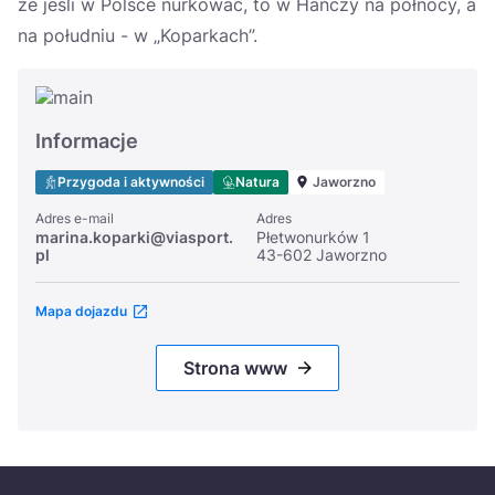
że jeśli w Polsce nurkować, to w Hańczy na północy, a
na południu - w „Koparkach”.
Informacje
Przygoda i aktywności
Natura
Jaworzno
Adres e-mail
Adres
marina.koparki@viasport.
Płetwonurków 1
pl
43-602 Jaworzno
Mapa dojazdu
Strona www