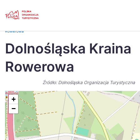
Skip
Link
Strona główna
>
Baza atrakcji turystycznych
>
Dolnośląska Kraina
Rowerowa
Polski
Engl
Dolnośląska Kraina
Česká
中国
Rowerowa
Dansk
Deut
Español
Fran
Źródło: Dolnośląska Organizacja Turystyczna
Italiano
Magy
+
Nederlands
日本
−
Português
Nors
Suomi
Sven