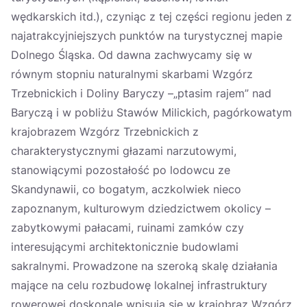
wędkarskich itd.), czyniąc z tej części regionu jeden z
najatrakcyjniejszych punktów na turystycznej mapie
Dolnego Śląska. Od dawna zachwycamy się w
równym stopniu naturalnymi skarbami Wzgórz
Trzebnickich i Doliny Baryczy –„ptasim rajem” nad
Baryczą i w pobliżu Stawów Milickich, pagórkowatym
krajobrazem Wzgórz Trzebnickich z
charakterystycznymi głazami narzutowymi,
stanowiącymi pozostałość po lodowcu ze
Skandynawii, co bogatym, aczkolwiek nieco
zapoznanym, kulturowym dziedzictwem okolicy –
zabytkowymi pałacami, ruinami zamków czy
interesującymi architektonicznie budowlami
sakralnymi. Prowadzone na szeroką skalę działania
mające na celu rozbudowę lokalnej infrastruktury
rowerowej doskonale wpisują się w krajobraz Wzgórz