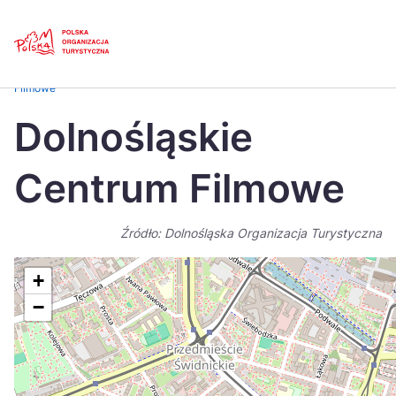
Skip
Link
Strona główna
>
Baza atrakcji turystycznych
>
Dolnośląskie Centrum
Filmowe
Polski
Engl
Dolnośląskie
Česká
中国
Centrum Filmowe
Dansk
Deut
Español
Fran
Źródło: Dolnośląska Organizacja Turystyczna
Italiano
Magy
+
Nederlands
日本
−
Português
Nors
Suomi
Sven