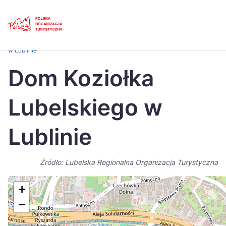
Skip
Link
Strona główna
>
Baza atrakcji turystycznych
>
Dom Koziołka Lubelskiego
w Lublinie
Polski
Engl
Dom Koziołka
Česká
中国
Lubelskiego w
Dansk
Deut
Español
Fran
Lublinie
Italiano
Magy
Źródło: Lubelska Regionalna Organizacja Turystyczna
Nederlands
日本
Português
Nors
+
−
Suomi
Sven