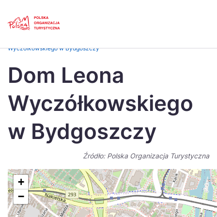
Skip
Link
Strona główna
>
Baza atrakcji turystycznych
>
Dom Leona
Wyczółkowskiego w Bydgoszczy
Polski
Engl
Dom Leona
Česká
中国
Wyczółkowskiego
Dansk
Deut
Español
Fran
w Bydgoszczy
Italiano
Magy
Źródło: Polska Organizacja Turystyczna
Nederlands
日本
Português
Nors
+
−
Suomi
Sven