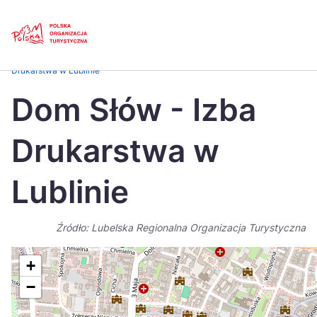
Skip
Link
Strona główna
>
Baza atrakcji turystycznych
>
Dom Słów – Izba
Drukarstwa w Lublinie
Polski
Engl
Dom Słów - Izba
Česká
中国
Drukarstwa w
Dansk
Deut
Español
Fran
Lublinie
Italiano
Magy
Źródło: Lubelska Regionalna Organizacja Turystyczna
Nederlands
日本
Português
Nors
+
−
Suomi
Sven