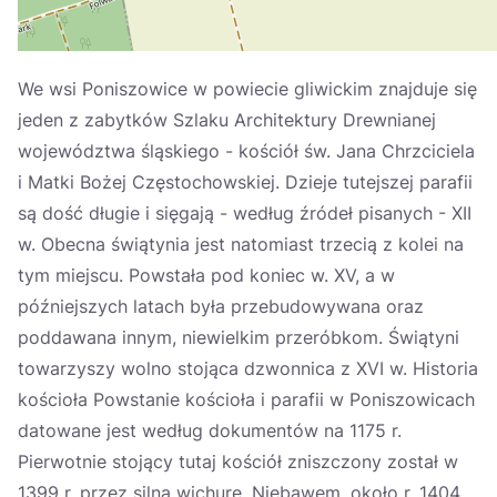
We wsi Poniszowice w powiecie gliwickim znajduje się
jeden z zabytków Szlaku Architektury Drewnianej
województwa śląskiego - kościół św. Jana Chrzciciela
i Matki Bożej Częstochowskiej. Dzieje tutejszej parafii
są dość długie i sięgają - według źródeł pisanych - XII
w. Obecna świątynia jest natomiast trzecią z kolei na
tym miejscu. Powstała pod koniec w. XV, a w
późniejszych latach była przebudowywana oraz
poddawana innym, niewielkim przeróbkom. Świątyni
towarzyszy wolno stojąca dzwonnica z XVI w. Historia
kościoła Powstanie kościoła i parafii w Poniszowicach
datowane jest według dokumentów na 1175 r.
Pierwotnie stojący tutaj kościół zniszczony został w
1399 r. przez silną wichurę. Niebawem, około r. 1404