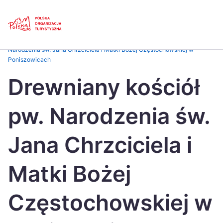
Skip
Link
Strona główna
>
Baza atrakcji turystycznych
>
Drewniany kościół pw.
Narodzenia św. Jana Chrzciciela i Matki Bożej Częstochowskiej w
Poniszowicach
Polski
Engl
Drewniany kościół
Česká
中国
Dansk
Deut
pw. Narodzenia św.
Español
Fran
Jana Chrzciciela i
Italiano
Magy
Nederlands
日本
Matki Bożej
Português
Nors
Częstochowskiej w
Suomi
Sven