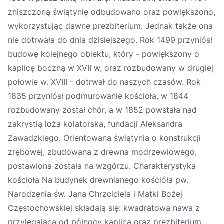
zniszczoną świątynię odbudowano oraz powiększono,
wykorzystując dawne prezbiterium. Jednak także ona
nie dotrwała do dnia dzisiejszego. Rok 1499 przyniósł
budowę kolejnego obiektu, który - powiększony o
kaplicę boczną w XVII w, oraz rozbudowany w drugiej
połowie w. XVIII - dotrwał do naszych czasów. Rok
1835 przyniósł podmurowanie kościoła, w 1844
rozbudowany został chór, a w 1852 powstała nad
zakrystią loża kolatorska, fundacji Aleksandra
Zawadzkiego. Orientowana świątynia o konstrukcji
zrębowej, zbudowana z drewna modrzewiowego,
postawiona została na wzgórzu. Charakterystyka
kościoła Na budynek drewnianego kościóła pw.
Narodzenia św. Jana Chrzciciela i Matki Bożej
Częstochowskiej składają się: kwadratowa nawa z
przylegającą od północy kaplicą oraz prezbiterium,