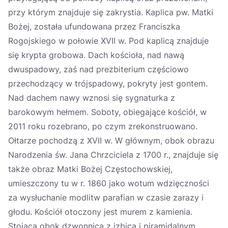
przy którym znajduje się zakrystia. Kaplica pw. Matki
Bożej, została ufundowana przez Franciszka
Rogojskiego w połowie XVII w. Pod kaplicą znajduje
się krypta grobowa. Dach kościoła, nad nawą
dwuspadowy, zaś nad prezbiterium częściowo
przechodzący w trójspadowy, pokryty jest gontem.
Nad dachem nawy wznosi się sygnaturka z
barokowym hełmem. Soboty, obiegające kościół, w
2011 roku rozebrano, po czym zrekonstruowano.
Ołtarze pochodzą z XVII w. W głównym, obok obrazu
Narodzenia św. Jana Chrzciciela z 1700 r., znajduje się
także obraz Matki Bożej Częstochowskiej,
umieszczony tu w r. 1860 jako wotum wdzięczności
za wysłuchanie modlitw parafian w czasie zarazy i
głodu. Kościół otoczony jest murem z kamienia.
Stojąca obok dzwonnica z izbicą i piramidalnym