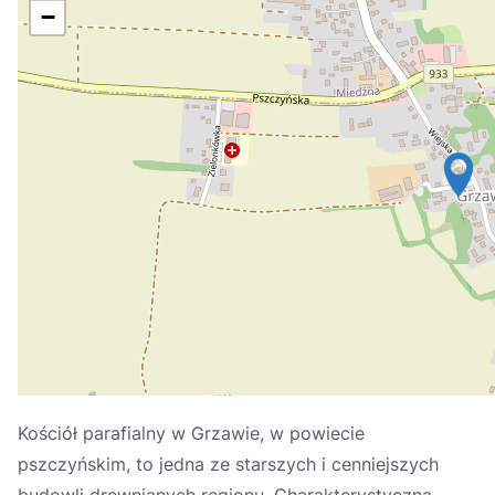
Україна
−
Zamknij
Kościół parafialny w Grzawie, w powiecie
pszczyńskim, to jedna ze starszych i cenniejszych