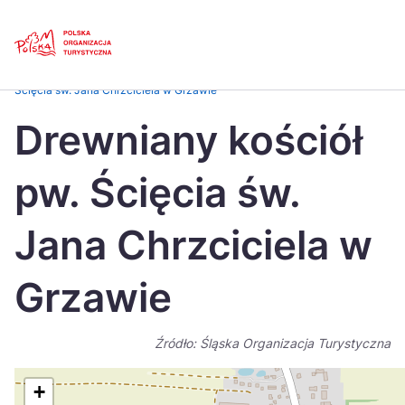
Skip
Link
Strona główna
>
Baza atrakcji turystycznych
>
Drewniany kościół pw.
Ścięcia św. Jana Chrzciciela w Grzawie
Polski
Engl
Drewniany kościół
Česká
中国
pw. Ścięcia św.
Dansk
Deut
Español
Fran
Jana Chrzciciela w
Italiano
Magy
Grzawie
Nederlands
日本
Português
Nors
Źródło: Śląska Organizacja Turystyczna
Suomi
Sven
+