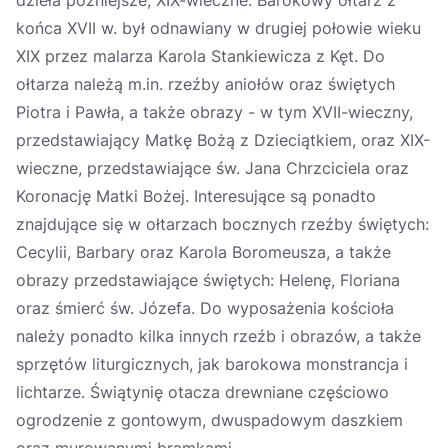
dzieła późniejsze, XIX-wieczne. Barokowy ołtarz z
końca XVII w. był odnawiany w drugiej połowie wieku
XIX przez malarza Karola Stankiewicza z Kęt. Do
ołtarza należą m.in. rzeźby aniołów oraz świętych
Piotra i Pawła, a także obrazy - w tym XVII-wieczny,
przedstawiający Matkę Bożą z Dzieciątkiem, oraz XIX-
wieczne, przedstawiające św. Jana Chrzciciela oraz
Koronację Matki Bożej. Interesujące są ponadto
znajdujące się w ołtarzach bocznych rzeźby świętych:
Cecylii, Barbary oraz Karola Boromeusza, a także
obrazy przedstawiające świętych: Helenę, Floriana
oraz śmierć św. Józefa. Do wyposażenia kościoła
należy ponadto kilka innych rzeźb i obrazów, a także
sprzętów liturgicznych, jak barokowa monstrancja i
lichtarze. Świątynię otacza drewniane częściowo
ogrodzenie z gontowym, dwuspadowym daszkiem