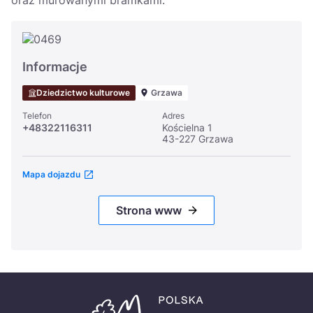
oraz murowanymi bramkami.
Informacje
Dziedzictwo kulturowe
Grzawa
Telefon
Adres
+48322116311
Kościelna 1
43-227 Grzawa
Mapa dojazdu
Strona www