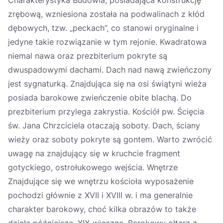
Charakterystyka Budowla, posiadająca konstrukcję
zrębową, wzniesiona została na podwalinach z kłód
dębowych, tzw. „peckach”, co stanowi oryginalne i
jedyne takie rozwiązanie w tym rejonie. Kwadratowa
niemal nawa oraz prezbiterium pokryte są
dwuspadowymi dachami. Dach nad nawą zwieńczony
jest sygnaturką. Znajdująca się na osi świątyni wieża
posiada barokowe zwieńczenie obite blachą. Do
prezbiterium przylega zakrystia. Kościół pw. Ścięcia
św. Jana Chrzciciela otaczają soboty. Dach, ściany
wieży oraz soboty pokryte są gontem. Warto zwrócić
uwagę na znajdujący się w kruchcie fragment
gotyckiego, ostrołukowego wejścia. Wnętrze
Znajdujące się we wnętrzu kościoła wyposażenie
pochodzi głównie z XVII i XVIII w. i ma generalnie
charakter barokowy, choć kilka obrazów to także