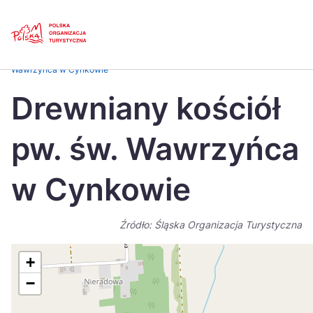
Skip
Link
Strona główna
>
Baza atrakcji turystycznych
>
Drewniany kościół pw. św.
Wawrzyńca w Cynkowie
Polski
Engl
Drewniany kościół
Česká
中国
pw. św. Wawrzyńca
Dansk
Deut
Español
Fran
w Cynkowie
Italiano
Magy
Źródło: Śląska Organizacja Turystyczna
Nederlands
日本
Português
Nors
+
−
Suomi
Sven