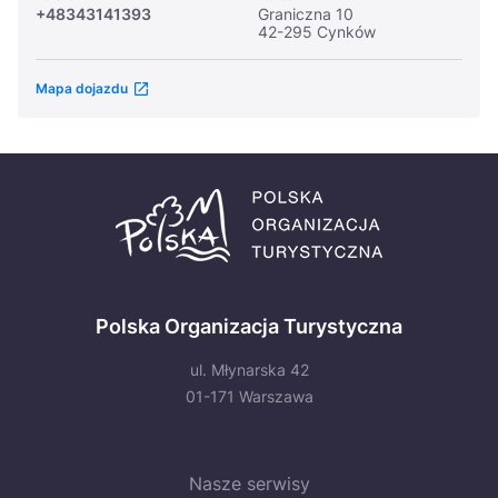
+48343141393
Graniczna 10
42-295 Cynków
Mapa dojazdu
Polska Organizacja Turystyczna
ul. Młynarska 42
01-171 Warszawa
Nasze serwisy