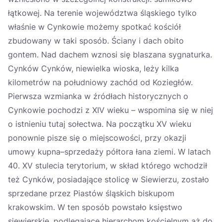
łątkowej. Na terenie województwa śląskiego tylko
właśnie w Cynkowie możemy spotkać kościół
zbudowany w taki sposób. Ściany i dach obito
gontem. Nad dachem wznosi się blaszana sygnaturka.
Cynków Cynków, niewielka wioska, leży kilka
kilometrów na południowy zachód od Koziegłów.
Pierwsza wzmianka w źródłach historycznych o
Cynkowie pochodzi z XIV wieku – wspomina się w niej
o istnieniu tutaj sołectwa. Na początku XV wieku
ponownie pisze się o miejscowości, przy okazji
umowy kupna–sprzedaży półtora łana ziemi. W latach
40. XV stulecia terytorium, w skład którego wchodził
też Cynków, posiadające stolicę w Siewierzu, zostało
sprzedane przez Piastów śląskich biskupom
krakowskim. W ten sposób powstało księstwo
siewierskie, podlegające hierarchom kościelnym aż do