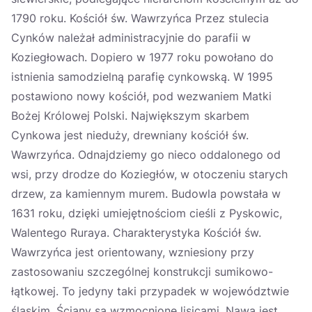
1790 roku. Kościół św. Wawrzyńca Przez stulecia
Cynków należał administracyjnie do parafii w
Koziegłowach. Dopiero w 1977 roku powołano do
istnienia samodzielną parafię cynkowską. W 1995
postawiono nowy kościół, pod wezwaniem Matki
Bożej Królowej Polski. Największym skarbem
Cynkowa jest nieduży, drewniany kościół św.
Wawrzyńca. Odnajdziemy go nieco oddalonego od
wsi, przy drodze do Koziegłów, w otoczeniu starych
drzew, za kamiennym murem. Budowla powstała w
1631 roku, dzięki umiejętnościom cieśli z Pyskowic,
Walentego Ruraya. Charakterystyka Kościół św.
Wawrzyńca jest orientowany, wzniesiony przy
zastosowaniu szczególnej konstrukcji sumikowo-
łątkowej. To jedyny taki przypadek w województwie
śląskim. Ściany są wzmocnione lisicami. Nawa jest